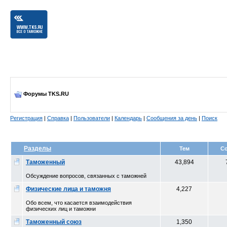
Форумы TKS.RU
Регистрация
|
Справка
|
Пользователи
|
Календарь
|
Сообщения за день
|
Поиск
Разделы
Тем
С
Таможенный
43,894
Обсуждение вопросов, связанных с таможней
Физические лица и таможня
4,227
Обо всем, что касается взаимодействия
физических лиц и таможни
Таможенный союз
1,350