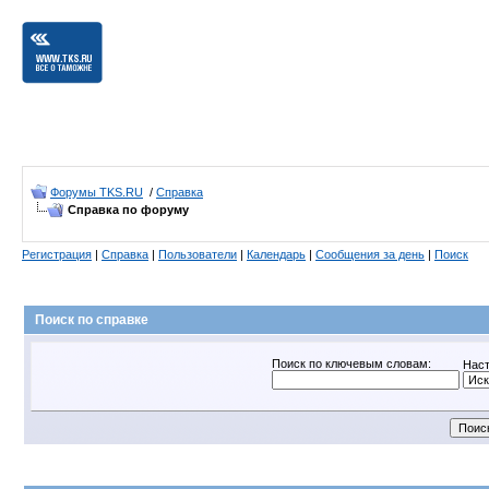
Форумы TKS.RU
/
Справка
Справка по форуму
Регистрация
|
Справка
|
Пользователи
|
Календарь
|
Сообщения за день
|
Поиск
Поиск по справке
Поиск по ключевым словам:
Наст