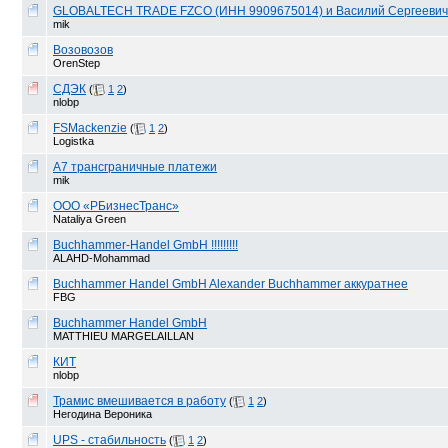
GLOBALTECH TRADE FZCO (ИНН 9909675014) и Василий Сергеевич
mik
Возовозов
OrenStep
СДЭК
(
1
2
)
nlobp
FSMackenzie
(
1
2
)
Logistka
А7 трансграничные платежи
mik
ООО «РБизнесТранс»
Nataliya Green
Buchhammer-Handel GmbH !!!!!!!!!
ALAHD-Mohammad
Buchhammer Handel GmbH Alexander Buchhammer аккуратнее
FBG
Buchhammer Handel GmbH
MATTHIEU MARGELAILLAN
КИТ
nlobp
Трамиc вмешивается в работу
(
1
2
)
Негодина Вероника
UPS - стабильность
(
1
2
)