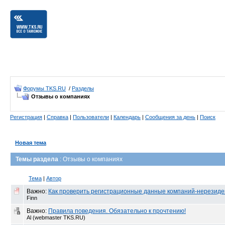
Форумы TKS.RU
/
Разделы
Отзывы о компаниях
Регистрация
|
Справка
|
Пользователи
|
Календарь
|
Сообщения за день
|
Поиск
Новая тема
Темы раздела
: Отзывы о компаниях
Тема
|
Автор
Важно:
Как проверить регистрационные данные компаний-нерезиде
Finn
Важно:
Правила поведения. Обязательно к прочтению!
Al (webmaster TKS.RU)