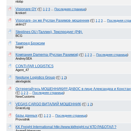
nlobp
Visionare OY
(
1
2
3
...
Последняя страница
)
lkrekerl
Visionare- он же Руслан Рахимов- мошенник
(
1
2
3
...
Последняя стр
aklim27
Steplines OU (Таллин), Текспродукт (РФ).
BCG
Тампред Броксим
bogol
Компания Damerna (Руслан Рахимов)
(
1
2
3
...
Последняя страница
)
AndreySEA
CONTI-FAR LOGISTICS
Agent_47
Neptune Logistics Group
(
1
2
)
alexlogistic
Остерегайтесь МОШЕННИКИ!!! ДАВОС в лице Александра и Констан
(
1
2
3
...
Последняя страница
)
NewCustoms
VEGAS CARGO ВИТАЛИЙ МОШЕННИК
(
1
2
)
GraceLog
базы данных
(
1
2
3
...
Последняя страница
)
Provodnik
KK Freight International http://www.kkfreight.ru/ КТО РАБОТАЛ ?
Андрей Никишин