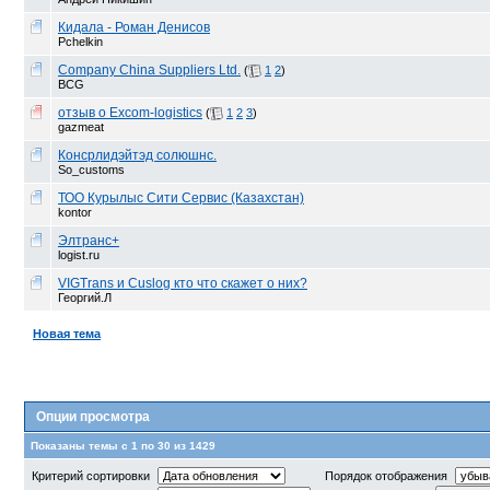
Кидала - Роман Денисов
Pchelkin
Company China Suppliers Ltd.
(
1
2
)
BCG
отзыв о Excom-logistics
(
1
2
3
)
gazmeat
Консрлидэйтэд солюшнс.
So_customs
ТОО Курылыс Сити Сервис (Казахстан)
kontor
Элтранс+
logist.ru
VIGTrans и Cuslog кто что скажет о них?
Георгий.Л
Новая тема
Опции просмотра
Показаны темы с 1 по 30 из 1429
Критерий сортировки
Порядок отображения