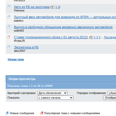
mm1615
Авто из РБ на льготника
(
1
2
)
Никоша
Льготный ввоз автомобиля для инвалида по ИПРА — актуальные осн
papasu
Выпуск в свободное обращение временно ввезенного автомобиля
wdb463
Ставки утилизационного сбора с 01 августа 2012г.
(
1
2
3
...
Последн
Игорь26
Экспертиза в РБ
alex2007
Новая тема
Опции просмотра
Показаны темы с 1 по 30 из 10989
Критерий сортировки
Порядок отображения
Показать
Новые сообщения
Популярная тема с новыми сообщениями