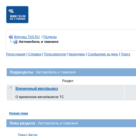
Форумы TKS.RU
/
Разделы
Автомобиль и таможня
Регистрация
|
Справка
|
Пользователи
|
Календарь
|
Сообщения за день
|
Поиск
Подразделы
: Автомобиль и таможня
Раздел
Временный ввоз/вывоз
О временном ввозе/вывозе ТС
Новая тема
Темы раздела
: Автомобиль и таможня
Тема
|
Автор