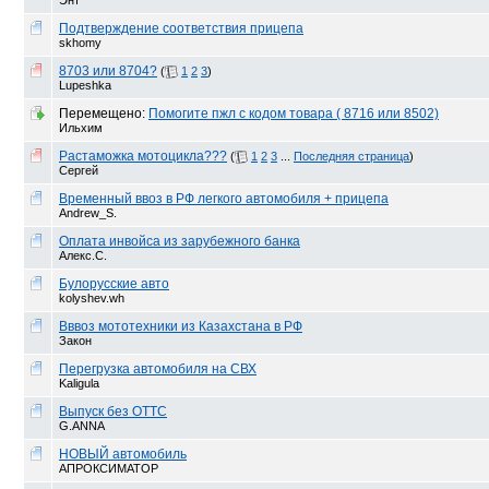
Энт
Подтверждение соответствия прицепа
skhomy
8703 или 8704?
(
1
2
3
)
Lupeshka
Перемещено:
Помогите пжл с кодом товара ( 8716 или 8502)
Ильхим
Растаможка мотоцикла???
(
1
2
3
...
Последняя страница
)
Сергей
Временный ввоз в РФ легкого автомобиля + прицепа
Andrew_S.
Оплата инвойса из зарубежного банка
Алекс.С.
Булорусские авто
kolyshev.wh
Вввоз мототехники из Казахстана в РФ
Закон
Перегрузка автомобиля на СВХ
Kaligula
Выпуск без ОТТС
G.ANNA
НОВЫЙ автомобиль
АПРОКСИМАТОР