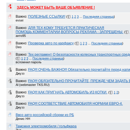
ЗДЕСЬ МОЖЕТ БЫТЬ ВАШЕ ОБЪЯВЛЕНИЕ !
Важно:
ПОЛЕЗНЫЕ ССЫЛКИ!
(
1
2
3
...
Последняя страница
)
evsei
Важно:
ДЛЯ ТЕХ,КОМУ ТРЕБУЕТСЯ ПРАКТИЧЕСКАЯ
ПОМОЩЬ.КОММЕНТАРИИ,ВОПРОСЫ,РЕКЛАМА - ЗАПРЕЩЕНЫ.
(
анто95
Важно:
Проверка авто по карфаксу
(
1
2
3
...
Последняя страница
)
Deo
Важно:
Тех регламент О безопасности колесных транспортных средс
(
1
2
3
...
Последняя страница
)
вспомнил пароль
Важно:
FAQ!!! ОЧЕНЬ ВАЖНО!!! Обязательно прочитайте перед напи
Джузз
Важно:
FAQ!!! ОБЯЗАТЕЛЬНО ПРОЧИТАЙТЕ, ПРЕЖДЕ ЧЕМ ЗАДАТЬ 
Al (webmaster TKS.RU)
Важно:
FAQ!!! КАК ПРИГНАТЬ АВТОМОБИЛЬ ИЗ КОТКИ.
(
1
2
)
Джузз
Важно:
FAQ!!! СООТВЕТСТВИЕ АВТОМОБИЛЯ НОРМАМ ЕВРО-4.
Джузз
Ввоз авто российской сборки из РБ
Денис НН
Таможня электромобиля / гольфкара