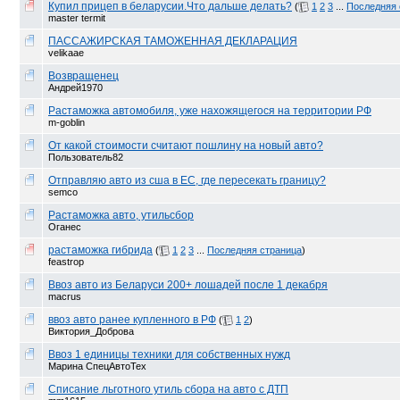
Купил прицеп в беларусии.Что дальше делать?
(
1
2
3
...
Последняя 
master termit
ПАССАЖИРСКАЯ ТАМОЖЕННАЯ ДЕКЛАРАЦИЯ
velikaae
Возвращенец
Андрей1970
Растаможка автомобиля, уже нахожящегося на территории РФ
m-goblin
От какой стоимости считают пошлину на новый авто?
Пользователь82
Отправляю авто из сша в ЕС, где пересекать границу?
semco
Растаможка авто, утильсбор
Оганес
растаможка гибрида
(
1
2
3
...
Последняя страница
)
feastrop
Ввоз авто из Беларуси 200+ лошадей после 1 декабря
macrus
ввоз авто ранее купленного в РФ
(
1
2
)
Виктория_Доброва
Ввоз 1 единицы техники для собственных нужд
Марина СпецАвтоТех
Списание льготного утиль сбора на авто с ДТП