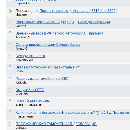
Lupeshka
Перемещено:
Помогите пжл с кодом товара ( 8716 или 8502)
Ильхим
Растаможка мотоцикла???
(
1
2
3
...
Последняя страница
)
Сергей
Временный ввоз в РФ легкого автомобиля + прицепа
Andrew_S.
Оплата инвойса из зарубежного банка
Алекс.С.
Булорусские авто
kolyshev.wh
Вввоз мототехники из Казахстана в РФ
Закон
Перегрузка автомобиля на СВХ
Kaligula
Выпуск без ОТТС
G.ANNA
НОВЫЙ автомобиль
АПРОКСИМАТОР
Купил прицеп в беларусии.Что дальше делать?
(
1
2
3
...
Последняя 
master termit
ПАССАЖИРСКАЯ ТАМОЖЕННАЯ ДЕКЛАРАЦИЯ
velikaae