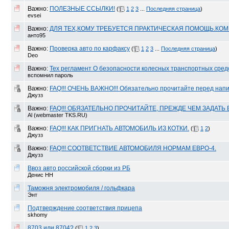
Важно:
ПОЛЕЗНЫЕ ССЫЛКИ!
(
1
2
3
...
Последняя страница
)
evsei
Важно:
ДЛЯ ТЕХ,КОМУ ТРЕБУЕТСЯ ПРАКТИЧЕСКАЯ ПОМОЩЬ.КО
анто95
Важно:
Проверка авто по карфаксу
(
1
2
3
...
Последняя страница
)
Deo
Важно:
Тех регламент О безопасности колесных транспортных средс
вспомнил пароль
Важно:
FAQ!!! ОЧЕНЬ ВАЖНО!!! Обязательно прочитайте перед напи
Джузз
Важно:
FAQ!!! ОБЯЗАТЕЛЬНО ПРОЧИТАЙТЕ, ПРЕЖДЕ ЧЕМ ЗАДАТЬ 
Al (webmaster TKS.RU)
Важно:
FAQ!!! КАК ПРИГНАТЬ АВТОМОБИЛЬ ИЗ КОТКИ.
(
1
2
)
Джузз
Важно:
FAQ!!! СООТВЕТСТВИЕ АВТОМОБИЛЯ НОРМАМ ЕВРО-4.
Джузз
Ввоз авто российской сборки из РБ
Денис НН
Таможня электромобиля / гольфкара
Энт
Подтверждение соответствия прицепа
skhomy
8703 или 8704?
(
1
2
3
)