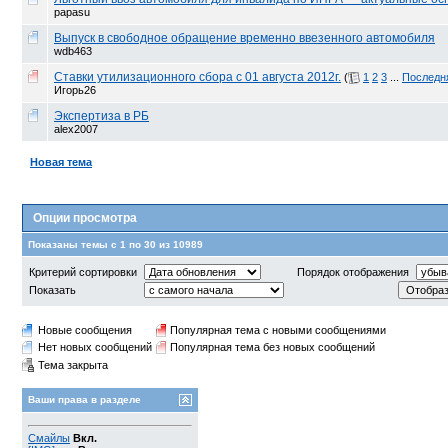
papasu
Выпуск в свободное обращение временно ввезенного автомобиля
wdb463
Ставки утилизационного сбора с 01 августа 2012г.
(
1
2
3
...
Последн
Игорь26
Экспертиза в РБ
alex2007
Новая тема
Опции просмотра
Показаны темы с 1 по 30 из 10989
Критерий сортировки
Порядок отображения
Показать
Новые сообщения
Популярная тема с новыми сообщениями
Нет новых сообщений
Популярная тема без новых сообщений
Тема закрыта
Ваши права в разделе
Смайлы
Вкл.