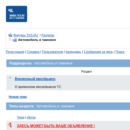
Форумы TKS.RU
/
Разделы
Автомобиль и таможня
Регистрация
|
Справка
|
Пользователи
|
Календарь
|
Сообщения за день
|
Поиск
Подразделы
: Автомобиль и таможня
Раздел
Временный ввоз/вывоз
О временном ввозе/вывозе ТС
Новая тема
Темы раздела
: Автомобиль и таможня
Тема
|
Автор
ЗДЕСЬ МОЖЕТ БЫТЬ ВАШЕ ОБЪЯВЛЕНИЕ !