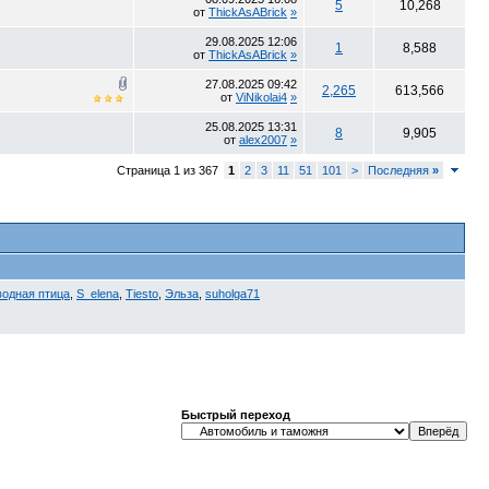
5
10,268
от
ThickAsABrick
»
29.08.2025
12:06
1
8,588
от
ThickAsABrick
»
27.08.2025
09:42
2,265
613,566
от
ViNikolai4
»
25.08.2025
13:31
8
9,905
от
alex2007
»
Страница 1 из 367
1
2
3
11
51
101
>
Последняя
»
водная птица
,
S_elena
,
Tiesto
,
Эльза
,
suholga71
Быстрый переход