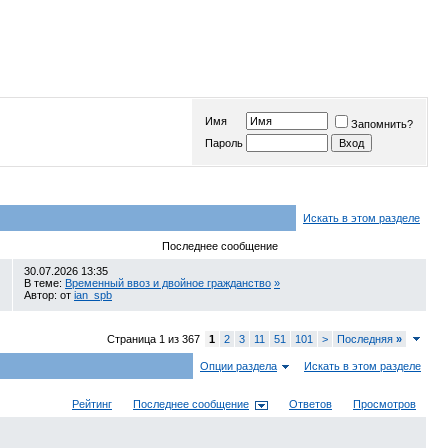
Имя
Запомнить?
Пароль
Искать в этом разделе
Последнее сообщение
30.07.2026
13:35
В теме:
Временный ввоз и двойное гражданство
»
Автор: от
ian_spb
Страница 1 из 367
1
2
3
11
51
101
>
Последняя
»
Опции раздела
Искать в этом разделе
Рейтинг
Последнее сообщение
Ответов
Просмотров