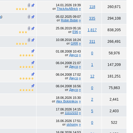
14.01.2026
19:39
118
260,671
от
ThickAsABrick
»
а
)
05.02.2025
09:07
335
294,108
от
Robin Bobin
»
25.06.2019
05:16
1,817
838,205
от
E96
»
10.08.2016
16:24
311
266,491
от
GRR
»
01.08.2008
10:43
0
58,976
от
Джузз
»
06.04.2008
21:07
1
147,209
от
Джузз
»
06.04.2008
17:02
12
181,251
от
Джузз
»
06.04.2008
16:56
0
75,863
от
Джузз
»
18.06.2026
15:30
2
2,441
от
Alex Bolotnikov
»
17.06.2026
14:15
5
2,403
от
11112222
»
16.06.2026
17:51
0
522
от
skhomy
»
16.06.2026
14:53