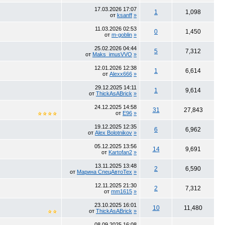
17.03.2026
17:07
1
1,098
от
ksanff
»
11.03.2026
02:53
0
1,450
от
m-goblin
»
25.02.2026
04:44
5
7,312
от
Maks_imusVVO
»
12.01.2026
12:38
1
6,614
от
Alexx666
»
29.12.2025
14:11
1
9,614
от
ThickAsABrick
»
24.12.2025
14:58
31
27,843
от
E96
»
19.12.2025
12:35
6
6,962
от
Alex Bolotnikov
»
05.12.2025
13:56
14
9,691
от
Kartofan2
»
13.11.2025
13:48
2
6,590
от
Марина СпецАвтоТех
»
12.11.2025
21:30
2
7,312
от
mm1615
»
23.10.2025
16:01
10
11,480
от
ThickAsABrick
»
08.09.2025
16:08