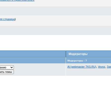
яя страница
)
Модераторы
Модераторы : 7
Al (webmaster TKS.RU)
,
Vovez
,
За