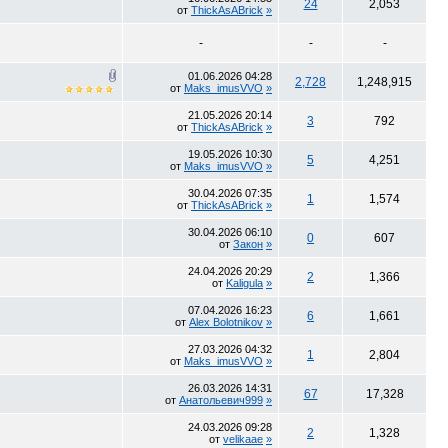
24
2,053
от
ThickAsABrick
»
-
-
-
01.06.2026
04:28
2,728
1,248,915
от
Maks_imusVVO
»
21.05.2026
20:14
3
792
от
ThickAsABrick
»
19.05.2026
10:30
5
4,251
от
Maks_imusVVO
»
30.04.2026
07:35
1
1,574
от
ThickAsABrick
»
30.04.2026
06:10
0
607
от
Закон
»
24.04.2026
20:29
2
1,366
от
Kaligula
»
07.04.2026
16:23
6
1,661
от
Alex Bolotnikov
»
27.03.2026
04:32
1
2,804
от
Maks_imusVVO
»
26.03.2026
14:31
67
17,328
от
Анатольевич999
»
24.03.2026
09:28
2
1,328
от
velikaae
»