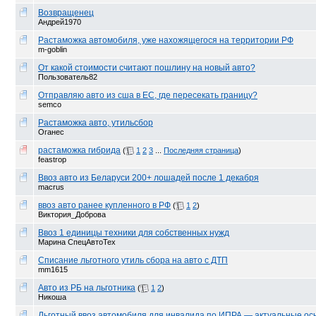
Возвращенец
Андрей1970
Растаможка автомобиля, уже нахожящегося на территории РФ
m-goblin
От какой стоимости считают пошлину на новый авто?
Пользователь82
Отправляю авто из сша в ЕС, где пересекать границу?
semco
Растаможка авто, утильсбор
Оганес
растаможка гибрида
(
1
2
3
...
Последняя страница
)
feastrop
Ввоз авто из Беларуси 200+ лошадей после 1 декабря
macrus
ввоз авто ранее купленного в РФ
(
1
2
)
Виктория_Доброва
Ввоз 1 единицы техники для собственных нужд
Марина СпецАвтоТех
Списание льготного утиль сбора на авто с ДТП
mm1615
Авто из РБ на льготника
(
1
2
)
Никоша
Льготный ввоз автомобиля для инвалида по ИПРА — актуальные осн