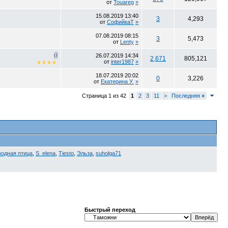
от
Touareg
»
15.08.2019
13:40
3
4,293
от
СофийкаТ
»
07.08.2019
08:15
3
5,473
от
Lenty
»
26.07.2019
14:34
2,671
805,121
от
inter1987
»
18.07.2019
20:02
0
3,226
от
Екатерина У.
»
Страница 1 из 42
1
2
3
11
>
Последняя
»
водная птица
,
S_elena
,
Tiesto
,
Эльза
,
suholga71
Быстрый переход