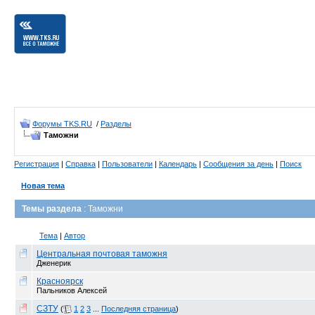
Форумы TKS.RU
/
Разделы
Таможни
Регистрация
|
Справка
|
Пользователи
|
Календарь
|
Сообщения за день
|
Поиск
Новая тема
Темы раздела
: Таможни
Тема
|
Автор
Центральная почтовая таможня
Дженерик
Красноярск
Пальников Алексей
СЗТУ
(
1
2
3
...
Последняя страница
)