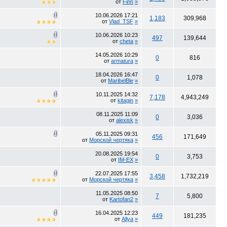
от
Finn
»
10.06.2026
17:21
1,183
309,968
от
Vlad_TSF
»
10.06.2026
10:23
497
139,644
от
cheta
»
14.05.2026
10:29
0
816
от
armatura
»
18.04.2026
16:47
0
1,078
от
MaribelBle
»
10.11.2025
14:32
7,178
4,943,249
от
kitagin
»
08.11.2025
11:09
0
3,036
от
alexisk
»
05.11.2025
09:31
456
171,649
от
Морской чертяка
»
20.08.2025
19:54
0
3,753
от
IM-EX
»
22.07.2025
17:55
3,458
1,732,219
от
Морской чертяка
»
11.05.2025
08:50
7
5,800
от
Kartofan2
»
16.04.2025
12:23
449
181,235
от
Allya
»