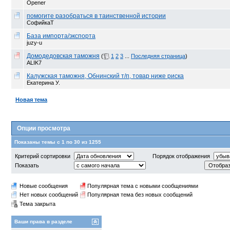
Opener
помогите разобраться в таинственной истории
СофийкаТ
База импорта/экспорта
juzy-u
Домодедовская таможня
(
1
2
3
...
Последняя страница
)
ALIK7
Калужская таможня, Обнинский т/п, товар ниже риска
Екатерина У.
Новая тема
Опции просмотра
Показаны темы с 1 по 30 из 1255
Критерий сортировки
Порядок отображения
Показать
Новые сообщения
Популярная тема с новыми сообщениями
Нет новых сообщений
Популярная тема без новых сообщений
Тема закрыта
Ваши права в разделе