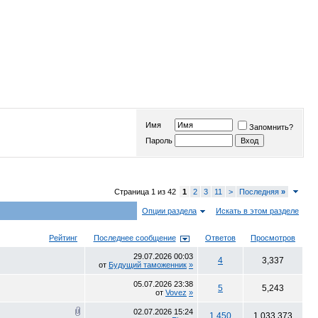
Имя
Запомнить?
Пароль
Страница 1 из 42
1
2
3
11
>
Последняя
»
Опции раздела
Искать в этом разделе
Рейтинг
Последнее сообщение
Ответов
Просмотров
29.07.2026
00:03
4
3,337
от
Будущий таможенник
»
05.07.2026
23:38
5
5,243
от
Vovez
»
02.07.2026
15:24
1,450
1,033,373