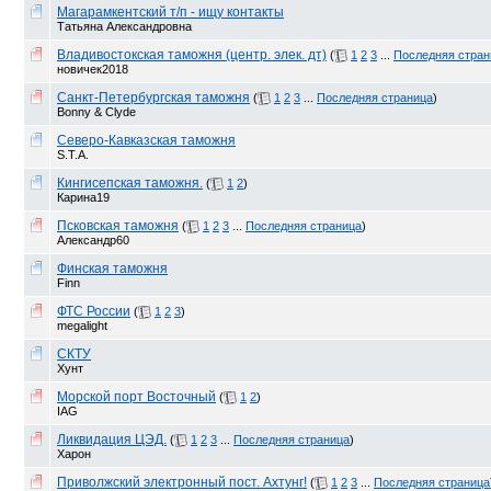
Магарамкентский т/п - ищу контакты
Татьяна Александровна
Владивостокская таможня (центр. элек. дт)
(
1
2
3
...
Последняя стран
новичек2018
Санкт-Петербургская таможня
(
1
2
3
...
Последняя страница
)
Bonny & Clyde
Северо-Кавказская таможня
S.T.A.
Кингисепская таможня.
(
1
2
)
Карина19
Псковская таможня
(
1
2
3
...
Последняя страница
)
Александр60
Финская таможня
Finn
ФТС России
(
1
2
3
)
megalight
СКТУ
Хунт
Морской порт Восточный
(
1
2
)
IAG
Ликвидация ЦЭД.
(
1
2
3
...
Последняя страница
)
Харон
Приволжский электронный пост. Ахтунг!
(
1
2
3
...
Последняя страница