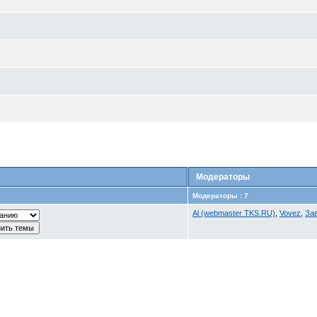
Модераторы
Модераторы : 7
Al (webmaster TKS.RU)
,
Vovez
,
За