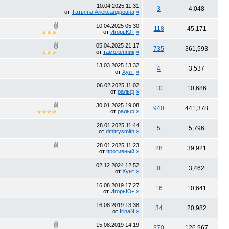
10.04.2025
11:31
3
4,048
от
Татьяна Александровна
»
10.04.2025
05:30
118
45,171
от
ИгорьЮ+
»
05.04.2025
21:17
735
361,593
от
таможенник
»
13.03.2025
13:32
4
3,537
от
Хунт
»
06.02.2025
11:02
10
10,686
от
ральф
»
30.01.2025
19:08
940
441,378
от
ральф
»
28.01.2025
11:44
5
5,796
от
dmitrysmith
»
28.01.2025
11:23
28
39,921
от
противный
»
02.12.2024
12:52
0
3,462
от
Хунт
»
16.08.2019
17:27
16
10,641
от
ИгорьЮ+
»
16.08.2019
13:38
34
20,982
от
IrinaN
»
15.08.2019
14:19
370
126,967