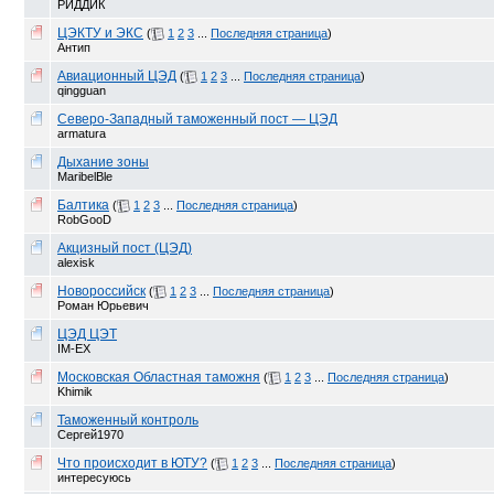
РИДДИК
ЦЭКТУ и ЭКС
(
1
2
3
...
Последняя страница
)
Антип
Авиационный ЦЭД
(
1
2
3
...
Последняя страница
)
qingguan
Северо-Западный таможенный пост — ЦЭД
armatura
Дыхание зоны
MaribelBle
Балтика
(
1
2
3
...
Последняя страница
)
RobGooD
Акцизный пост (ЦЭД)
alexisk
Новороссийск
(
1
2
3
...
Последняя страница
)
Роман Юрьевич
ЦЭД ЦЭТ
IM-EX
Московская Областная таможня
(
1
2
3
...
Последняя страница
)
Khimik
Таможенный контроль
Сергей1970
Что происходит в ЮТУ?
(
1
2
3
...
Последняя страница
)
интересуюсь