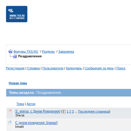
Форумы TKS.RU
/
Разделы
/
Завалинка
Поздравления
Регистрация
|
Справка
|
Пользователи
|
Календарь
|
Сообщения за день
|
Поиск
Новая тема
Темы раздела
: Поздравления
Тема
|
Автор
S_elena, с Днем Рождения!
(
1
2
3
...
Последняя страница
)
Эльза
С днем рождения Злюка!!
IrinaN