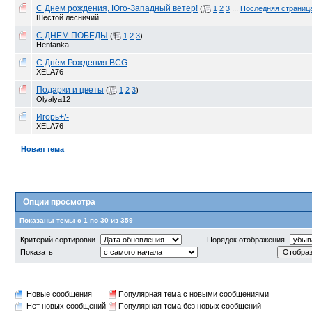
С Днем рождения, Юго-Западный ветер!
(
1
2
3
...
Последняя страниц
Шестой лесничий
С ДНЕМ ПОБЕДЫ
(
1
2
3
)
Hentanka
С Днём Рождения BCG
XELA76
Подарки и цветы
(
1
2
3
)
Olyalya12
Игорь+/-
XELA76
Новая тема
Опции просмотра
Показаны темы с 1 по 30 из 359
Критерий сортировки
Порядок отображения
Показать
Новые сообщения
Популярная тема с новыми сообщениями
Нет новых сообщений
Популярная тема без новых сообщений