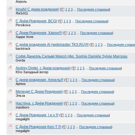
Апрель
IrinaN! С днем рождения!
(
1
2
3
...
Последняя страница
)
ЯжЪ911
С Днём Рождения, BCG!
(
1
2
3
...
Последняя страница
)
Persikova
С Днем Рождения, Харон!!!
(
1
2
3
...
Последняя страница
)
Харри Холе
С днём рождения Al (webmaster TKS.RU)!!!
(
1
2
3
...
Последняя стран
backtrack
Софи́ Даниэ́ль Сильви́ Марсо́ (фр. Sophie Danièle Sylvie Marceau
Gerda
Andrey Digtel, с Днем рождения!
(
1
2
3
...
Последняя страница
)
Юго-Западный ветер
С днем рождения, Апрель!!!
(
1
2
3
...
Последняя страница
)
Aphine
Миледи! С Днем Рождения!
(
1
2
3
...
Последняя страница
)
Эльза
Настёна, с Днём Рождения!
(
1
2
3
...
Последняя страница
)
stasiboro
С Днем Рождения, l e x !!!
(
1
2
3
...
Последняя страница
)
megalight
C Днём Рождения,Ken-T !!!
(
1
2
3
...
Последняя страница
)
megalight