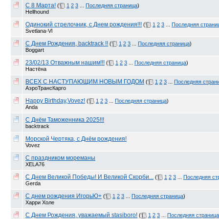
С 8 Марта!
(
1
2
3
...
Последняя страница
)
Hellhound
Одинокий стрелочник, с Днем рождения!!!
(
1
2
3
...
Последняя страни
Svetlana-Vl
C Днем Рождения, backtrack !!
(
1
2
3
...
Последняя страница
)
Boggart
23/02/13 Отважным нашим!!!
(
1
2
3
...
Последняя страница
)
Настёна
ВСЕХ С НАСТУПАЮЩИМ НОВЫМ ГОДОМ
(
1
2
3
...
Последняя стран
АэроТрансКарго
Happy Birthday,Vovez!
(
1
2
3
...
Последняя страница
)
Anda
С Днём Таможенника 2025!!!
backtrack
Морской Чертяка, с Днём рождения!
Vovez
С праздником мореманы
XELA76
С Днем Великой Победы! И Великой Скорби...
(
1
2
3
...
Последняя ст
Gerda
С днем рождения ИгорьЮ+
(
1
2
3
...
Последняя страница
)
Харри Холе
С Днем Рождения, уважаемый stasiboro!
(
1
2
3
...
Последняя страница