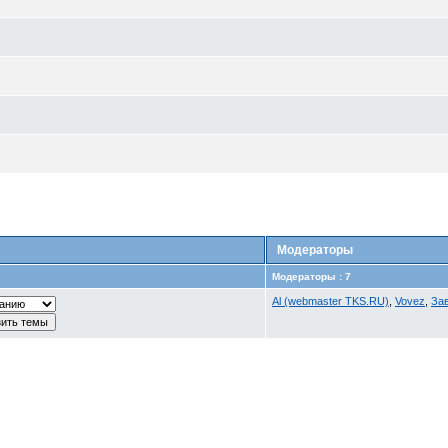
Модераторы
Модераторы : 7
Al (webmaster TKS.RU)
,
Vovez
,
За