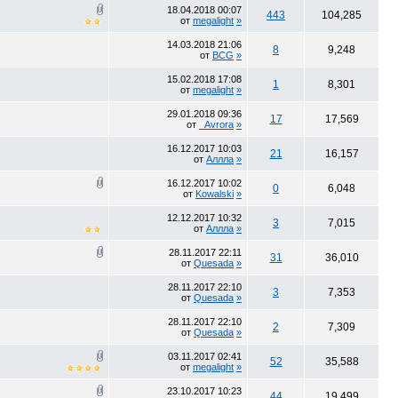
18.04.2018
00:07
443
104,285
от
megalight
»
14.03.2018
21:06
8
9,248
от
BCG
»
15.02.2018
17:08
1
8,301
от
megalight
»
29.01.2018
09:36
17
17,569
от
_Avrora
»
16.12.2017
10:03
21
16,157
от
Аллла
»
16.12.2017
10:02
0
6,048
от
Kowalski
»
12.12.2017
10:32
3
7,015
от
Аллла
»
28.11.2017
22:11
31
36,010
от
Quesada
»
28.11.2017
22:10
3
7,353
от
Quesada
»
28.11.2017
22:10
2
7,309
от
Quesada
»
03.11.2017
02:41
52
35,588
от
megalight
»
23.10.2017
10:23
44
19,499