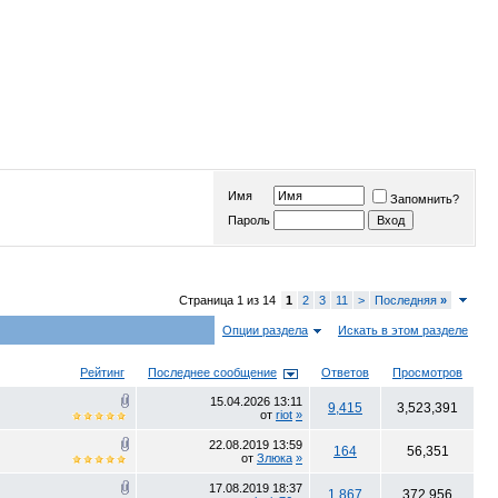
Имя
Запомнить?
Пароль
Страница 1 из 14
1
2
3
11
>
Последняя
»
Опции раздела
Искать в этом разделе
Рейтинг
Последнее сообщение
Ответов
Просмотров
15.04.2026
13:11
9,415
3,523,391
от
riot
»
22.08.2019
13:59
164
56,351
от
Злюка
»
17.08.2019
18:37
1,867
372,956