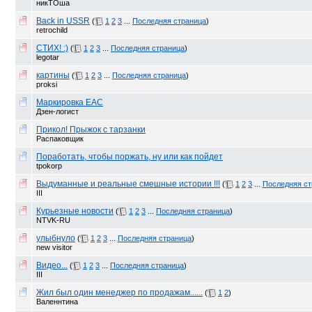
никТОша
Back in USSR
(
1
2
3
...
Последняя страница
)
retrochild
СТИХ! :)
(
1
2
3
...
Последняя страница
)
legotar
картины
(
1
2
3
...
Последняя страница
)
proksi
Маркировка EAC
Дзен-логист
Прикол! Прыжок с тарзанки
Распаковщик
Поработать, чтобы поржать, ну или как пойдет
tpokorp
Выдуманные и реальные смешные истории !!!
(
1
2
3
...
Последняя ст
III
Курьезные новости
(
1
2
3
...
Последняя страница
)
NTVK-RU
улыбнуло
(
1
2
3
...
Последняя страница
)
new visitor
Видео...
(
1
2
3
...
Последняя страница
)
III
Жил был один менеджер по продажам......
(
1
2
)
Валеннтина