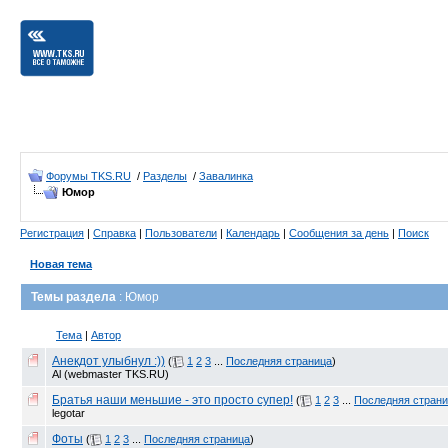
Форумы TKS.RU
/
Разделы
/
Завалинка
Юмор
Регистрация
|
Справка
|
Пользователи
|
Календарь
|
Сообщения за день
|
Поиск
Новая тема
Темы раздела
: Юмор
Тема
|
Автор
Анекдот улыбнул :))
(
1
2
3
...
Последняя страница
)
Al (webmaster TKS.RU)
Братья наши меньшие - это просто супер!
(
1
2
3
...
Последняя стран
legotar
Фоты
(
1
2
3
...
Последняя страница
)