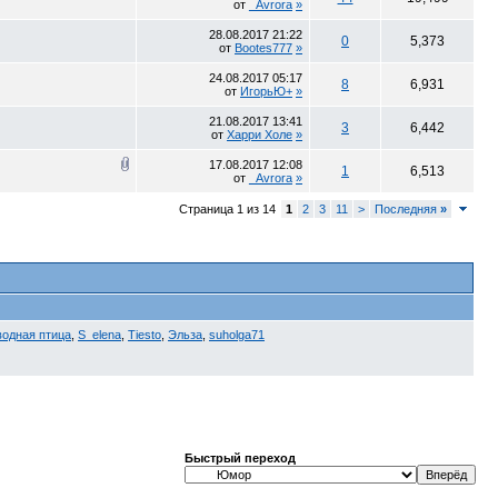
от
_Avrora
»
28.08.2017
21:22
0
5,373
от
Bootes777
»
24.08.2017
05:17
8
6,931
от
ИгорьЮ+
»
21.08.2017
13:41
3
6,442
от
Харри Холе
»
17.08.2017
12:08
1
6,513
от
_Avrora
»
Страница 1 из 14
1
2
3
11
>
Последняя
»
водная птица
,
S_elena
,
Tiesto
,
Эльза
,
suholga71
Быстрый переход