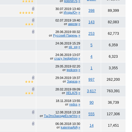
от
polonin76
»
30.07.2019
13:40
398
89,399
от
ИгорьЮ+
»
02.07.2019
19:40
143
82,083
от
амели
»
28.06.2019
00:32
253
62,773
от
Русский Парень
»
24.06.2019
15:29
5
6,359
от
sk_xp
»
24.06.2019
13:07
4
6,323
от
crazy hedgehog
»
29.05.2019
02:20
1
3,355
от
tpokorp
»
29.04.2019
19:37
997
262,200
от
Зараза
»
28.02.2019
09:09
3,617
763,391
от
XELA76
»
18.11.2018
13:55
90
36,739
от
redss
»
12.08.2018
13:18
555
127,306
от
ТыЭтоЗаходиЕслиЧто
»
06.06.2018
10:30
14
17,451
от
katerinaAVA
»