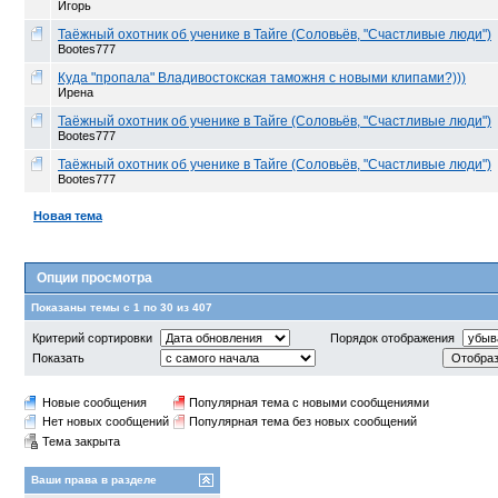
Игорь
Таёжный охотник об ученике в Тайге (Соловьёв, "Счастливые люди")
Bootes777
Куда "пропала" Владивостокская таможня с новыми клипами?)))
Ирена
Таёжный охотник об ученике в Тайге (Соловьёв, "Счастливые люди")
Bootes777
Таёжный охотник об ученике в Тайге (Соловьёв, "Счастливые люди")
Bootes777
Новая тема
Опции просмотра
Показаны темы с 1 по 30 из 407
Критерий сортировки
Порядок отображения
Показать
Новые сообщения
Популярная тема с новыми сообщениями
Нет новых сообщений
Популярная тема без новых сообщений
Тема закрыта
Ваши права в разделе