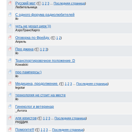
Русский мат
(
1
2
3
...
Последняя страница
)
Любительница
С одного форума радиолюбителей
ilo
чуть не уехал цирк )))
АэроТрансКарго
Оговорка по Фрейду.
(
1
2
)
Апрель
Про джина
(
1
2
3
)
ilo
Транспортировочное положение :D
Kowalski
про памперсы:)
ilo
Медицина, продолжение.
(
1
2
3
...
Последняя страница
)
legotar
технология не стоит на месте
ilo
Гинеколог и ветеринар
_Avrora
для юристов
(
1
2
3
...
Последняя страница
)
РИДДИК
Помогите!!!
(
1
2
3
...
Последняя страница
)