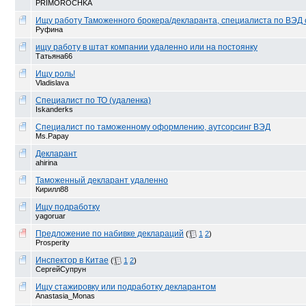
PRIMOROCHKA
Ищу работу Таможенного брокера/декларанта, специалиста по ВЭД 
Руфина
ищу работу в штат компании удаленно или на постоянку
Татьяна66
Ищу роль!
Vladislava
Специалист по ТО (удаленка)
Iskanderks
Специалист по таможенному оформлению, аутсорсинг ВЭД
Ms.Papay
Декларант
ahirina
Таможенный декларант удаленно
Кирилл88
Ищу подработку
yagoruar
Предложение по набивке деклараций
(
1
2
)
Prosperity
Инспектор в Китае
(
1
2
)
СергейСупрун
Ищу стажировку или подработку декларантом
Anastasia_Monas