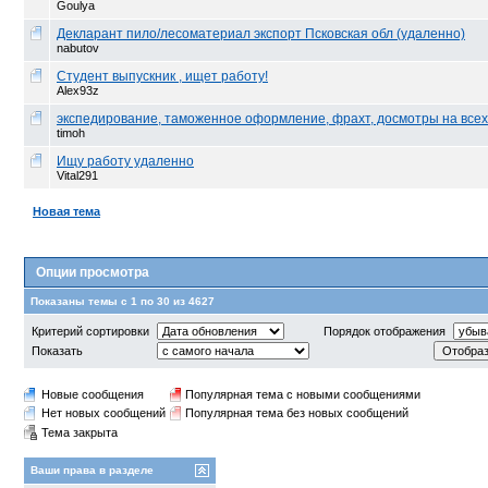
Goulya
Декларант пило/лесоматериал экспорт Псковская обл (удаленно)
nabutov
Студент выпускник , ищет работу!
Alex93z
экспедирование, таможенное оформление, фрахт, досмотры на всех 
timoh
Ищу работу удаленно
Vital291
Новая тема
Опции просмотра
Показаны темы с 1 по 30 из 4627
Критерий сортировки
Порядок отображения
Показать
Новые сообщения
Популярная тема с новыми сообщениями
Нет новых сообщений
Популярная тема без новых сообщений
Тема закрыта
Ваши права в разделе