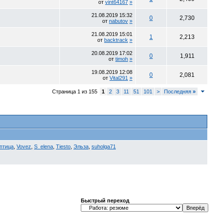
от
vint64167
»
21.08.2019
15:32
0
2,730
от
nabutov
»
21.08.2019
15:01
1
2,213
от
backtrack
»
20.08.2019
17:02
0
1,911
от
timoh
»
19.08.2019
12:08
0
2,081
от
Vital291
»
Страница 1 из 155
1
2
3
11
51
101
>
Последняя
»
птица
,
Vovez
,
S_elena
,
Tiesto
,
Эльза
,
suholga71
Быстрый переход