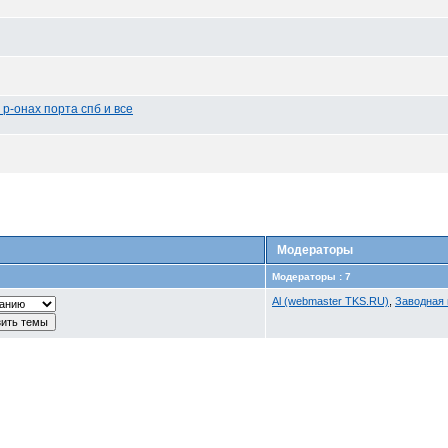
р-онах порта спб и все
Модераторы
Модераторы : 7
Al (webmaster TKS.RU)
,
Заводная 