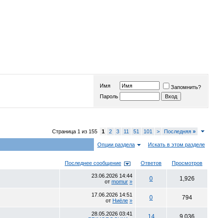
Имя
Запомнить?
Пароль
Страница 1 из 155
1
2
3
11
51
101
>
Последняя
»
Опции раздела
Искать в этом разделе
Последнее сообщение
Ответов
Просмотров
23.06.2026
14:44
0
1,926
от
momur
»
17.06.2026
14:51
0
794
от
Ниёле
»
28.05.2026
03:41
14
9,036