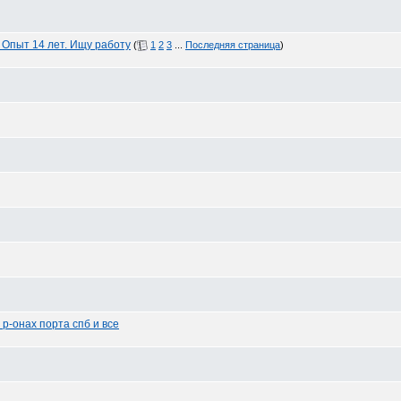
Опыт 14 лет. Ищу работу
(
1
2
3
...
Последняя страница
)
р-онах порта спб и все