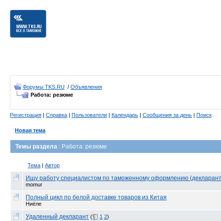
Форумы TKS.RU
/
Объявления
Работа: резюме
Регистрация
|
Справка
|
Пользователи
|
Календарь
|
Сообщения за день
|
Поиск
Новая тема
Темы раздела
: Работа: резюме
Тема
|
Автор
Ищу работу специалистом по таможенному оформлению (декларант
momur
Полный цикл по белой доставке товаров из Китая
Ниёле
Удаленный декларант
(
1
2
)