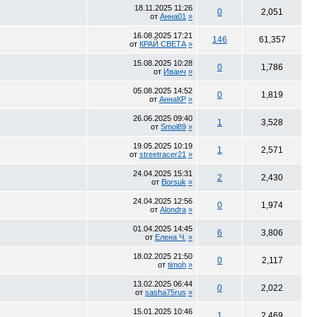
18.11.2025
11:26
0
2,051
от
Анна01
»
16.08.2025
17:21
146
61,357
от
КРАЙ СВЕТА
»
15.08.2025
10:28
0
1,786
от
Иванч
»
05.08.2025
14:52
0
1,819
от
АннаКР
»
26.06.2025
09:40
1
3,528
от
Smol89
»
19.05.2025
10:19
1
2,571
от
streetracer21
»
24.04.2025
15:31
2
2,430
от
Borsuk
»
24.04.2025
12:56
0
1,974
от
Alondra
»
01.04.2025
14:45
6
3,806
от
Елена Ч.
»
18.02.2025
21:50
0
2,117
от
timoh
»
13.02.2025
06:44
0
2,022
от
sasha75rus
»
15.01.2025
10:46
1
2,469