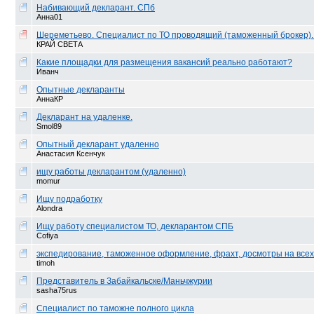
Набивающий декларант. СПб
Анна01
Шереметьево. Специалист по ТО проводящий (таможенный брокер). 
КРАЙ СВЕТА
Какие площадки для размещения вакансий реально работают?
Иванч
Опытные декларанты
АннаКР
Декларант на удаленке.
Smol89
Опытный декларант удаленно
Анастасия Ксенчук
ищу работы декларантом (удаленно)
momur
Ищу подработку
Alondra
Ищу работу специалистом ТО, декларантом СПБ
Cofiya
экспедирование, таможенное оформление, фрахт, досмотры на всех 
timoh
Представитель в Забайкальске/Маньчжурии
sasha75rus
Специалист по таможне полного цикла