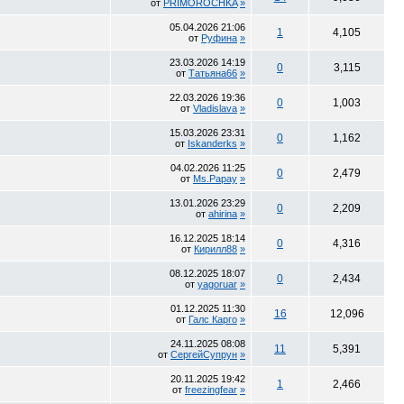
от
PRIMOROCHKA
»
05.04.2026
21:06
1
4,105
от
Руфина
»
23.03.2026
14:19
0
3,115
от
Татьяна66
»
22.03.2026
19:36
0
1,003
от
Vladislava
»
15.03.2026
23:31
0
1,162
от
Iskanderks
»
04.02.2026
11:25
0
2,479
от
Ms.Papay
»
13.01.2026
23:29
0
2,209
от
ahirina
»
16.12.2025
18:14
0
4,316
от
Кирилл88
»
08.12.2025
18:07
0
2,434
от
yagoruar
»
01.12.2025
11:30
16
12,096
от
Галс Карго
»
24.11.2025
08:08
11
5,391
от
СергейСупрун
»
20.11.2025
19:42
1
2,466
от
freezingfear
»