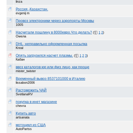
linza
Россия -Казахстан.
evgenij m
Провоз электроники через аэропорты Москвы
100S
Насчитали пошлину в 8000евро.Что делать?
(
1
2
)
Омела
DHL, неправильно оформленная посылка
Kreal
Опять загрузился насчет плазмы.
(
1
2
3
)
Кабан
ввоз каталогов юр или физ лицо, как проще
mister_twister
Временный вывоз 8537101000 в Италию
lissabon2006
Растоможить ЧАЙ
SvetlanaRV
покупка в инет магазине
chevra
Купить авто
artsanata
мотоцикл из США
AutoPartss