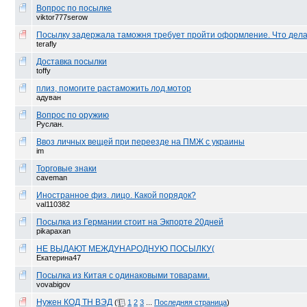
Вопрос по посылке
viktor777serow
Посылку задержала таможня требует пройти оформление. Что дел
terafly
Доставка посылки
toffy
плиз, помогите растаможить лод.мотор
адуван
Вопрос по оружию
Руслан.
Ввоз личных вещей при переезде на ПМЖ с украины
im
Торговые знаки
caveman
Иностранное физ. лицо. Какой порядок?
val110382
Посылка из Германии стоит на Экпорте 20дней
pikapaxan
НЕ ВЫДАЮТ МЕЖДУНАРОДНУЮ ПОСЫЛКУ(
Екатерина47
Посылка из Китая с одинаковыми товарами.
vovabigov
Нужен КОД ТН ВЭД
(
1
2
3
...
Последняя страница
)