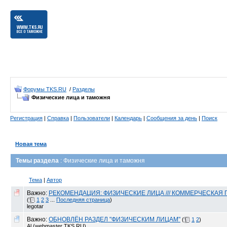
Форумы TKS.RU
/
Разделы
Физические лица и таможня
Регистрация
|
Справка
|
Пользователи
|
Календарь
|
Сообщения за день
|
Поиск
Новая тема
Темы раздела
: Физические лица и таможня
Тема
|
Автор
Важно:
РЕКОМЕНДАЦИЯ: ФИЗИЧЕСКИЕ ЛИЦА /// КОММЕРЧЕСКАЯ 
(
1
2
3
...
Последняя страница
)
legotar
Важно:
ОБНОВЛЁН РАЗДЕЛ "ФИЗИЧЕСКИМ ЛИЦАМ"
(
1
2
)
Al (webmaster TKS.RU)