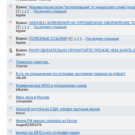
Важно:
Рекомендация всем "потерпевшим" от курьерских служб (назв
(
1
2
3
...
Последняя страница
)
legotar
Важно:
ОБРАЗЕЦ ЗАЯВЛЕНИЯ НА УПРОЩЁННОЕ ОФОРМЛЕНИЕ ТО
(
1
2
3
...
Последняя страница
)
legotar
Важно:
ПОЛЕЗНЫЕ ССЫЛКИ!
(
1
2
3
...
Последняя страница
)
legotar
Важно:
FAQ!!!! ОБЯЗАТЕЛЬНО ПРОЧИТАЙТЕ,ПРЕЖДЕ ЧЕМ ЗАДАТЬ
Джузз
Помогите советом..
Cherniu
Есть ли ограничения по отправке частником товаров за рубеж?
VALAN
Коммерческое МПО и упрощенная схема
lolhunter
Ввоз леса в Россию
shmandaht
Дорогой ноутбук из США, провоз частным лицом
foxxxi
Физик РФ импорт серебра из Китая
Андрей23091976
вопрос по МПО и его отправке назад