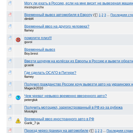
Могу ли ехать в Россию, если на мне висит не вывезеная маши
mxstvpsvchx
Временный вывоз автомобиля в Европу
(
1
2
3
...
Последняя ст
dimbl4
Временный ввоз на другого человека?
flamey
помогите плиз!!!
guvoi
Временный вывоз
Boy.brest
Ввезти шоурум на колёсах из Европы в Россию и вывети обрат
gcasle
Где сделать ОСАГО в Питере?
flamey
Получил гражданство России хочу вывезти авто на украинских 
Mageck2010
Чем чреват невывоз временно ввезенного авто?
petergluk
Получить мотоцикл, зарегистрованный в РФ из-за рубежа
Motolight
Временный ввоз иностранного авто в РФ
Garik_7-ja
Проезд через границу на автомобиле
(
1
2
3
...
Последняя стран