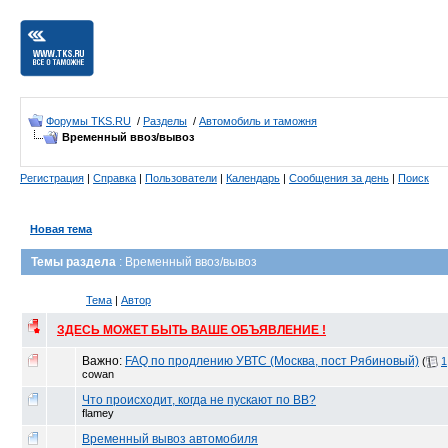
Форумы TKS.RU
/
Разделы
/
Автомобиль и таможня
Временный ввоз/вывоз
Регистрация
|
Справка
|
Пользователи
|
Календарь
|
Сообщения за день
|
Поиск
Новая тема
Темы раздела
: Временный ввоз/вывоз
Тема
|
Автор
ЗДЕСЬ МОЖЕТ БЫТЬ ВАШЕ ОБЪЯВЛЕНИЕ !
Важно:
FAQ по продлению УВТС (Москва, пост Рябиновый)
(
1
cowan
Что происходит, когда не пускают по ВВ?
flamey
Временный вывоз автомобиля