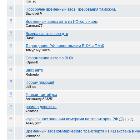
Кто_то
Просрочен временный ввоз. Требования таможни.
Василий Ч
Временный вывоз авто из РФ юр. лицом
Cartman77
Возврат авто после дтп
Rasio
Я гражданин РФ с монгольским ВНЖ и ПМЖ
тимур мункоев
Оформление авто по ВНЖ
Юрий-К
Ввоз авто
Robredo
Прошу помощи!
delines
Транзит автобуса
Александр323251
размер депозита
xelatnas
Фура с иностранными номерами на территории РФ
(
1
2
3
)
АвтоДжет
Временный ввоз коммерческого транспорта из Казахстана в Ро
bigmaxxx