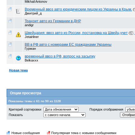
Mikhail Antonov
Временный ввоз авто юридическим лицом из Украины в Крым.
(
Дмитрий_д
Транзит авто из Германии в ДНР
andigr
Швейцария: ввоз авто из России, постановка на Швейц.учет
(
Jetairliner
ВВ в РФ авто с номерами ЕС гражданами Украины
Гурман
временный ввоз в РФ, вопрос на засыпку
Belkaxxx
Новая тема
Опции просмотра
Показаны темы с 61 по 90 из 1128
Критерий сортировки
Порядок отображения
Показать
Новые сообщения
Популярная тема с новыми сообщениями