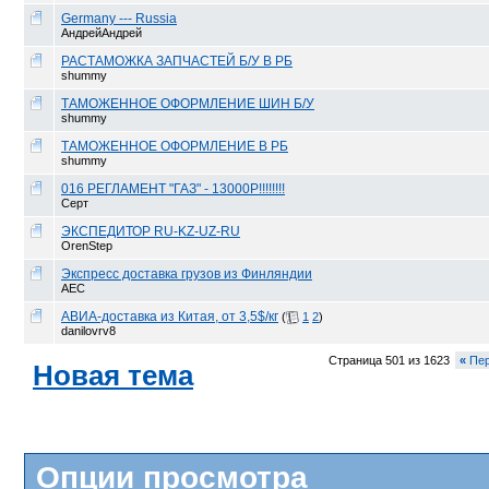
Germany --- Russia
АндрейАндрей
РАСТАМОЖКА ЗАПЧАСТЕЙ Б/У В РБ
shummy
ТАМОЖЕННОЕ ОФОРМЛЕНИЕ ШИН Б/У
shummy
ТАМОЖЕННОЕ ОФОРМЛЕНИЕ В РБ
shummy
016 РЕГЛАМЕНТ "ГАЗ" - 13000Р!!!!!!!!
Серт
ЭКСПЕДИТОР RU-KZ-UZ-RU
OrenStep
Экспресс доставка грузов из Финляндии
АЕС
АВИА-доставка из Китая, от 3,5$/кг
(
1
2
)
danilovrv8
Страница 501 из 1623
«
Пер
Новая тема
Опции просмотра