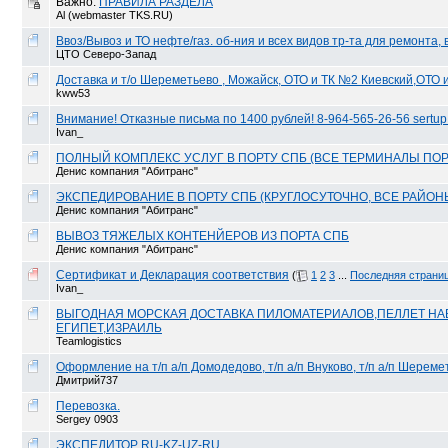
Важно:
ПРАВИЛА РАЗДЕЛА
Al (webmaster TKS.RU)
Ввоз/Вывоз и ТО нефте/газ. об-ния и всех видов тр-та для ремонта, вр
ЦТО Северо-Запад
Доставка и т/о Шереметьево , Можайск, ОТО и ТК №2 Киевский,ОТО и
kww53
Внимание! Отказные письма по 1400 рублей! 8-964-565-26-56 sertup
Ivan_
ПОЛНЫЙ КОМПЛЕКС УСЛУГ В ПОРТУ СПБ (ВСЕ ТЕРМИНАЛЫ ПОРТ
Денис компания "Абитранс"
ЭКСПЕДИРОВАНИЕ В ПОРТУ СПБ (КРУГЛОСУТОЧНО, ВСЕ РАЙОН
Денис компания "Абитранс"
ВЫВОЗ ТЯЖЕЛЫХ КОНТЕНЙЕРОВ ИЗ ПОРТА СПБ
Денис компания "Абитранс"
Сертификат и Декларация соответствия
(
1
2
3
...
Последняя страни
Ivan_
ВЫГОДНАЯ МОРСКАЯ ДОСТАВКА ПИЛОМАТЕРИАЛОВ,ПЕЛЛЕТ НА
ЕГИПЕТ,ИЗРАИЛЬ
Teamlogistics
Оформление на т/п а/п Домодедово, т/п а/п Внуково, т/п а/п Шерем
Дмитрий737
Перевозка.
Sergey 0903
ЭКСПЕДИТОР RU-KZ-UZ-RU