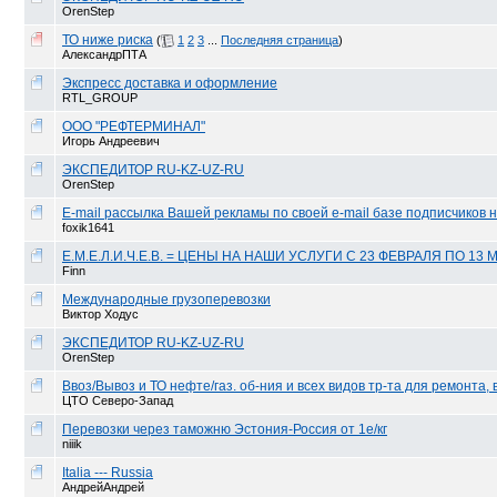
OrenStep
ТО ниже риска
(
1
2
3
...
Последняя страница
)
АлександрПТА
Экспресс доставка и оформление
RTL_GROUP
ООО "РЕФТЕРМИНАЛ"
Игорь Андреевич
ЭКСПЕДИТОР RU-KZ-UZ-RU
OrenStep
E-mail рассылка Вашей рекламы по своей e-mail базе подписчиков на
foxik1641
Е.М.Е.Л.И.Ч.Е.В. = ЦЕНЫ НА НАШИ УСЛУГИ С 23 ФЕВРАЛЯ ПО 13 
Finn
Международные грузоперевозки
Виктор Ходус
ЭКСПЕДИТОР RU-KZ-UZ-RU
OrenStep
Ввоз/Вывоз и ТО нефте/газ. об-ния и всех видов тр-та для ремонта, вр
ЦТО Северо-Запад
Перевозки через таможню Эстония-Россия от 1е/кг
niiik
Italia --- Russia
АндрейАндрей