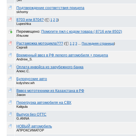
Энт
Подтверждение соответствия прицепа
skhomy
8703 или 8704?
(
1
2
3
)
Lupeshka
Перемещено:
Помогите пжл с кодом товара ( 8716 или 8502)
Ильхим
Растаможка мотоцикла???
(
1
2
3
...
Последняя страница
)
Сергей
Временный ввоз в РФ легкого автомобиля + прицепа
Andrew_S.
Оплата инвойса из зарубежного банка
Алекс.С.
Булорусские авто
kolyshev.wh
Вввоз мототехники из Казахстана в РФ
Закон
Перегрузка автомобиля на СВХ
Kaligula
Выпуск без ОТТС
G.ANNA
НОВЫЙ автомобиль
АПРОКСИМАТОР