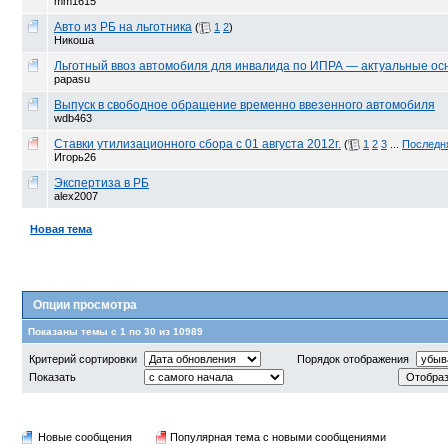
mm1615
Авто из РБ на льготника
(
1
2
)
Никоша
Льготный ввоз автомобиля для инвалида по ИПРА — актуальные осн
papasu
Выпуск в свободное обращение временно ввезенного автомобиля
wdb463
Ставки утилизационного сбора с 01 августа 2012г.
(
1
2
3
...
Последн
Игорь26
Экспертиза в РБ
alex2007
Новая тема
Опции просмотра
Показаны темы с 1 по 30 из 10989
Критерий сортировки
Порядок отображения
Показать
Новые сообщения
Популярная тема с новыми сообщениями