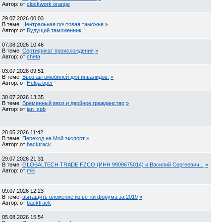
Автор: от
clockwork orange
29.07.2026
00:03
В теме:
Центральная почтовая таможня
»
Автор: от
Будущий таможенник
07.08.2026
10:46
В теме:
Сертификат происхождения
»
Автор: от
cheta
03.07.2026
09:51
В теме:
Ввоз автомобилей для инвалидов.
»
Автор: от
Helga oper
30.07.2026
13:35
В теме:
Временный ввоз и двойное гражданство
»
Автор: от
ian_spb
28.05.2026
11:42
В теме:
Переход на Мой экспорт
»
Автор: от
backtrack
29.07.2026
21:31
В теме:
GLOBALTECH TRADE FZCO (ИНН 9909675014) и Василий Сергеевич...
»
Автор: от
mik
09.07.2026
12:23
В теме:
вытащить вложение из ветки форума за 2019
»
Автор: от
backtrack
05.08.2026
15:54