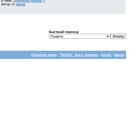
В теме:
Проклятые роботы!
»
Автор: от
амели
Быстрый переход
Обратная связь
-
TKS.RU - всё о таможне
-
Архив
-
Вверх