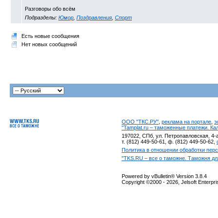
Разговоры обо всём
Подразделы:
Юмор
,
Поздравления
,
Спорт
Есть новые сообщения
Нет новых сообщений
ООО "ТКС.РУ"
,
реклама на портале
,
э
"Tamplat.ru – таможенные платежи. К
197022, СПб, ул. Петропавловская, 4-а
т. (812) 449-50-61, ф. (812) 449-50-62,
Политика в отношении обработки пер
"TKS.RU – все о таможне. Таможня дл
Powered by vBulletin® Version 3.8.4
Copyright ©2000 - 2026, Jelsoft Enterpr