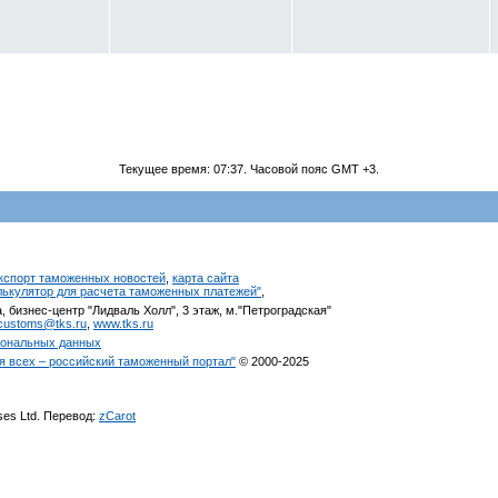
Текущее время:
07:37
. Часовой пояс GMT +3.
кспорт таможенных новостей
,
карта сайта
алькулятор для расчета таможенных платежей"
,
, бизнес-центр "Лидваль Холл", 3 этаж, м."Петроградская"
customs@tks.ru
,
www.tks.ru
сональных данных
я всех – российский таможенный портал"
© 2000-2025
ises Ltd. Перевод:
zCarot