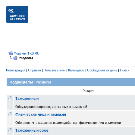
Форумы TKS.RU
Разделы
Регистрация
|
Справка
|
Пользователи
|
Календарь
|
Сообщения за день
|
Поиск
Подразделы
: Разделы
Раздел
Таможенный
Обсуждение вопросов, связанных с таможней
Физические лица и таможня
Обо всем, что касается взаимодействия физических лиц и таможни
Таможенный союз