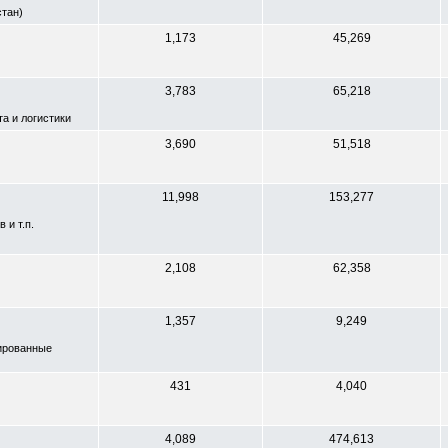
тан)
1,173
45,269
3,783
65,218
а и логистики
3,690
51,518
11,998
153,277
и т.п.
2,108
62,358
1,357
9,249
рированные
431
4,040
4,089
474,613