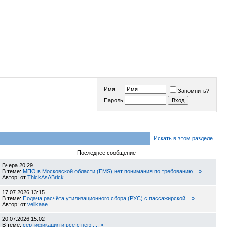
Имя
Запомнить?
Пароль
Искать в этом разделе
Последнее сообщение
Вчера
20:29
В теме:
МПО в Московской области (EMS) нет понимания по требованию...
»
Автор: от
ThickAsABrick
17.07.2026
13:15
В теме:
Подача расчёта утилизационного сбора (РУС) с пассажирской...
»
Автор: от
velikaae
20.07.2026
15:02
В теме:
сертификация и все с нею ....
»