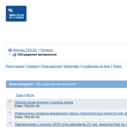
Форумы TKS.RU
/
Разделы
Обсуждение материалов
Регистрация
|
Справка
|
Пользователи
|
Календарь
|
Сообщения за день
|
Поиск
Темы раздела
: Обсуждение материалов
Тема
|
Автор
Операторам понизят степень риска
Робот TKS.RU #1
Изменились правила временного ввоза транспортных средств для л
Робот TKS.RU #1
Таможенники с начала 2019 года оформили 21 тыс. чеков tax free на 