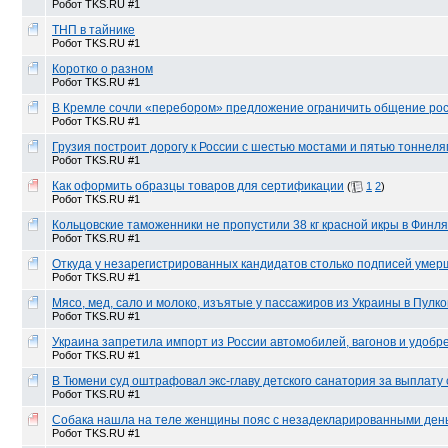
Робот TKS.RU #1
ТНП в тайнике
Робот TKS.RU #1
Коротко о разном
Робот TKS.RU #1
В Кремле сочли «перебором» предложение ограничить общение рос
Робот TKS.RU #1
Грузия построит дорогу к России с шестью мостами и пятью тоннел
Робот TKS.RU #1
Как оформить образцы товаров для сертификации
(
1
2
)
Робот TKS.RU #1
Кольцовские таможенники не пропустили 38 кг красной икры в Финл
Робот TKS.RU #1
Откуда у незарегистрированных кандидатов столько подписей уме
Робот TKS.RU #1
Мясо, мед, сало и молоко, изъятые у пассажиров из Украины в Пулков
Робот TKS.RU #1
Украина запретила импорт из России автомобилей, вагонов и удобр
Робот TKS.RU #1
В Тюмени суд оштрафовал экс-главу детского санатория за выплату 
Робот TKS.RU #1
Собака нашла на теле женщины пояс с незадекларированными деньг
Робот TKS.RU #1