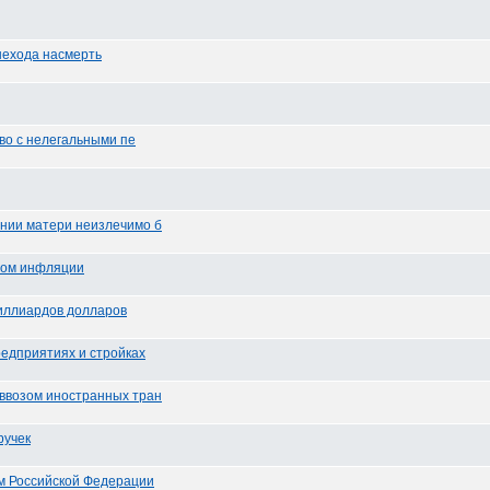
шехода насмерть
тво с нелегальными пе
ании матери неизлечимо б
том инфляции
иллиардов долларов
редприятиях и стройках
 ввозом иностранных тран
ручек
ом Российской Федерации