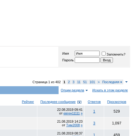
Имя
Запомнить?
Пароль
Страница 1 из 402
1
2
3
11
51
101
>
Последняя
»
Опции раздела
Искать в этом разделе
Рейтинг
Последнее сообщение
Ответов
Просмотров
22.08.2019
09:41
1
529
от
евген11111
»
21.08.2019
14:23
3
1,097
от
Тим2008
»
21.08.2019
08:37
1
459