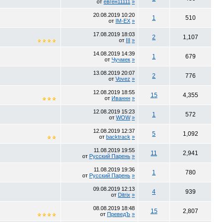
от
евген11111
»
20.08.2019
10:20
1
510
от
IM-EX
»
17.08.2019
18:03
2
1,107
от
III
»
14.08.2019
14:39
1
679
от
Чучмек
»
13.08.2019
20:07
2
776
от
Vovez
»
12.08.2019
18:55
15
4,355
от
Иваннн
»
12.08.2019
15:23
1
572
от
WOW
»
12.08.2019
12:37
5
1,092
от
backtrack
»
11.08.2019
19:55
11
2,941
от
Русский Парень
»
11.08.2019
19:36
1
780
от
Русский Парень
»
09.08.2019
12:13
4
939
от
Ditrix
»
08.08.2019
18:48
15
2,807
от
ПреведЪ
»