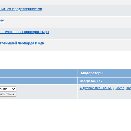
ниться с родственниками
рму
ь таможенных проверок выро
детенышей леопарда и одн
Модераторы
Модераторы : 7
Al (webmaster TKS.RU)
,
Vovez
,
За