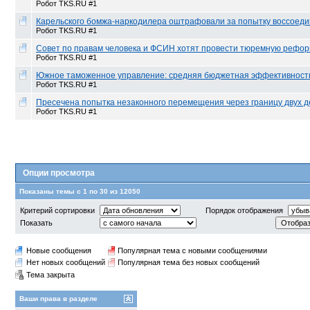
Робот TKS.RU #1
Карельского бомжа-наркодилера оштрафовали за попытку воссоеди
Робот TKS.RU #1
Совет по правам человека и ФСИН хотят провести тюремную рефо
Робот TKS.RU #1
Южное таможенное управление: средняя бюджетная эффективност
Робот TKS.RU #1
Пресечена попытка незаконного перемещения через границу двух 
Робот TKS.RU #1
Опции просмотра
Показаны темы с 1 по 30 из 12050
Критерий сортировки
Порядок отображения
Показать
Новые сообщения
Популярная тема с новыми сообщениями
Нет новых сообщений
Популярная тема без новых сообщений
Тема закрыта
Ваши права в разделе