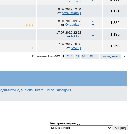
от
mik
»
19.07.2019
12:04
1
1,121
от
advokatspb
»
18.07.2019
09:58
1
1,386
от
Oksanka
»
17.07.2019
22:16
1
1,195
от
Nikto
»
17.07.2019
16:05
1
1,253
от
Acvik
»
Страница 1 из 402
1
2
3
11
51
101
>
Последняя
»
водная птица
,
S_elena
,
Tiesto
,
Эльза
,
suholga71
Быстрый переход