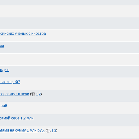
сийских ученых с иностра
ями
яндию
рших людей?
о, сожгут в печи
(
1
2
)
ений
самой себе 1,2 млн
ами на сумму 1 млн руб.
(
1
2
)