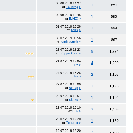
08.08.2019
14:27
1
851
от
Touareg
»
05.08.2019
16:45
1
863
от
IM-EX
»
31.07.2019
13:28
1
994
от
Adilis
»
30.07.2019
09:56
1
867
от
dmitrysmith
»
26.07.2019
18:23
9
1,774
от
Харри Холе
»
24.07.2019
17:04
4
1,299
от
dsv
»
24.07.2019
15:28
2
1,105
от
dsv
»
22.07.2019
16:00
1
1,123
от
sk_xp
»
22.07.2019
15:57
1
1,191
от
sk_xp
»
22.07.2019
13:10
3
1,408
от
E96
»
20.07.2019
12:20
1
1,160
от
Touareg
»
19.07.2019
12:20
7
2,965