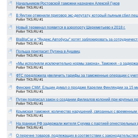
Начальником Ростовской таможни назначен Алексей Гуков
Робот TKS.RU #1
В Якутии отменили приговор экс-депутату, который пьяным сбил пе
Робот TKS.RU #1
Новый терминал появится в аэропорту Шереметьево к 2018 г.
Робот TKS.RU #1
BlaBlaCar и "Яндекс.Автобусы" хотят заблокировать за сотрудничес
Робот TKS.RU #1
Польша пригласит Путина в Аушвиц
Робот TKS.RU #1
«Мы исполняли исключительно нормы закона». Таможня - о задерж
Робот TKS.RU #1
ФТС предложила увеличить тарифы за таможенные операции с уче
Робот TKS.RU #1
Финские СМИ: Ельцин думал о продаже Карелии Финляндии за 15 м
Робот TKS.RU #1
Путин подписал закон о создании филиалов колоний при крупных п
Робот TKS.RU #1
Крымская таможня: количество нарушений, связанных с временным
Робот TKS.RU #1
На границе РФ задержали жителя Сухума с партией огнестрельных 
Робот TKS.RU #1
О перечне товаров, подлежащих в соответствии с законодательств