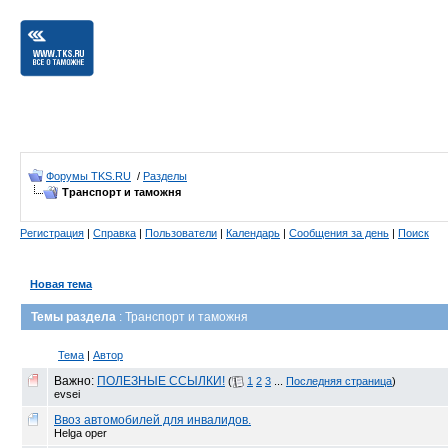
Форумы TKS.RU
/
Разделы
Транспорт и таможня
Регистрация
|
Справка
|
Пользователи
|
Календарь
|
Сообщения за день
|
Поиск
Новая тема
Темы раздела
: Транспорт и таможня
Тема
|
Автор
Важно:
ПОЛЕЗНЫЕ ССЫЛКИ!
(
1
2
3
...
Последняя страница
)
evsei
Ввоз автомобилей для инвалидов.
Helga oper