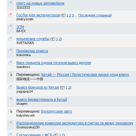
сбктс на новые автомобили
11112222
ГосЛог для экспедиторов
(
1
2
3
...
Последняя страница
)
dmitrysmith
ЭТН
IM-EX
курьерские службы
(
1
2
)
SVETA2005
Перевозка спирта
Kokoreka
Ввоз прицепа одним тягачом вывоз другим
stasiboro
Перемещено:
Китай — Россия | Логистическая линия «под ключ»
国际物流——中国
Вывоз брендов из Китая
(
1
2
)
yagupop14
вывоз биоматериала в Китай
skagen
Перемещено:
Булорусские авто
kolyshev.wh
Распределелие комиссии экспедитора в счетах за межд. перевозку
Gromozeka130
Согласование с ФСБ
(
1
2
)