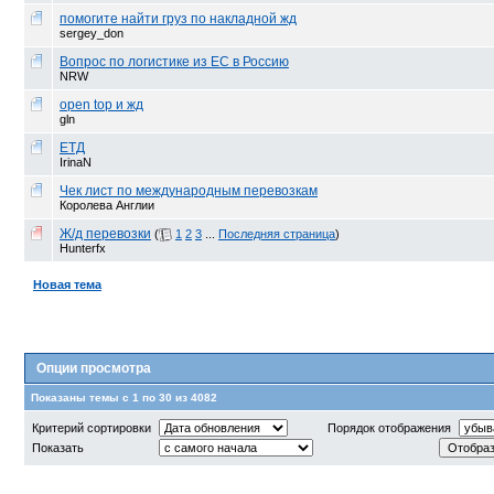
помогите найти груз по накладной жд
sergey_don
Вопрос по логистике из ЕС в Россию
NRW
open top и жд
gln
ЕТД
IrinaN
Чек лист по международным перевозкам
Королева Англии
Ж/д перевозки
(
1
2
3
...
Последняя страница
)
Hunterfx
Новая тема
Опции просмотра
Показаны темы с 1 по 30 из 4082
Критерий сортировки
Порядок отображения
Показать