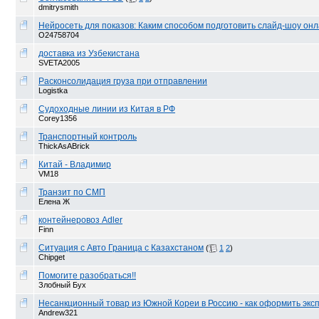
dmitrysmith
Нейросеть для показов: Каким способом подготовить слайд-шоу он
O24758704
доставка из Узбекистана
SVETA2005
Расконсолидация груза при отправлении
Logistka
Судоходные линии из Китая в РФ
Corey1356
Транспортный контроль
ThickAsABrick
Китай - Владимир
VM18
Транзит по СМП
Елена Ж
контейнеровоз Adler
Finn
Ситуация с Авто Граница с Казахстаном
(
1
2
)
Chipget
Помогите разобраться!!
Злобный Бух
Несанкционный товар из Южной Кореи в Россию - как оформить эксп
Andrew321