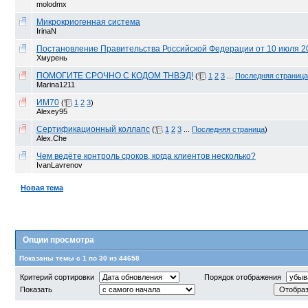
molodmx
Микрокриогенная система
IrinaN
Постановление Правительства Российской Федерации от 10 июля 20
Хмурень
ПОМОГИТЕ СРОЧНО С КОДОМ ТНВЭД!
(
1
2
3
...
Последняя страница
Marina1211
ИМ70
(
1
2
3
)
Alexey95
Сертификационный коллапс
(
1
2
3
...
Последняя страница
)
Alex.Che
Чем ведёте контроль сроков, когда клиентов несколько?
IvanLavrenov
Новая тема
Опции просмотра
Показаны темы с 1 по 30 из 44658
Критерий сортировки
Порядок отображения
Показать