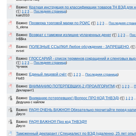
Важно:
Краткая инструкция по классификации товаров ТН ВЭД для
(
1
2
3
...
Последняя страница
)
kain2010
Важно:
Проверка торговой марки по РОИС
(
1
2
3
...
Последняя стран
S_elena
Важно:
Возврат с таможни излишне уплаченных денег
(
1
2
3
...
Пос
Iri$$ka
Важно:
ПОЛЕЗНЫЕ ССЫЛКИ! Любое обсуждение - ЗАПРЕЩЕНО.
(
evsei
Важно:
ГЛОССАРИЙ - список терминов,сокращений и сленговых вы
(
1
2
3
...
Последняя страница
)
Чучмек
Важно:
Единый лицевой счёт
(
1
2
3
...
Последняя страница
)
Flo83
Важно:
ВНИМАНИЮ ПОТЕРПЕВШИХ-2 (ПРОАЛГОРИТМ)
(
1
2
3
...
П
Декларант1
Важно:
Вниманию потерпевших! (Вопрос ПРО КОД ТНВЭД)
(
1
2
3
..
Дедушка с кайлом
Важно:
FAQ!!! ОЧЕНЬ ВАЖНО!!! Обязательно прочитайте перед напи
Джузз
Важно:
FAQ!!! ВАЖНО!!! Про код ТНВЭД!!!
Джузз
Таможенный декларант / Специалист по ВЭД (удаленно, 25 лет опы