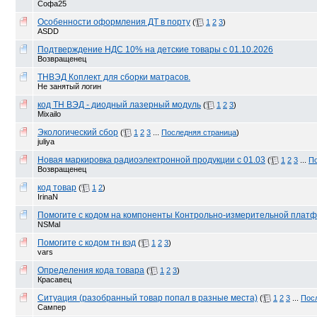
Софа25
Особенности оформления ДТ в порту
(
1
2
3
)
ASDD
Подтверждение НДС 10% на детские товары с 01.10.2026
Возвращенец
ТНВЭД Коплект для сборки матрасов.
Не занятый логин
код ТН ВЭД - диодный лазерный модуль
(
1
2
3
)
Mixailo
Экологический сбор
(
1
2
3
...
Последняя страница
)
juliya
Новая маркировка радиоэлектронной продукции с 01.03
(
1
2
3
...
По
Возвращенец
код товар
(
1
2
)
IrinaN
Помогите с кодом на компоненты Контрольно-измерительной плат
NSMal
Помогите с кодом тн вэд
(
1
2
3
)
vars
Определения кода товара
(
1
2
3
)
Красавец
Ситуация (разобранный товар попал в разные места)
(
1
2
3
...
Пос
Сампер