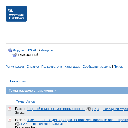
Форумы TKS.RU
/
Разделы
Таможенный
Регистрация
|
Справка
|
Пользователи
|
Календарь
|
Сообщения за день
|
Поиск
Новая тема
Темы раздела
: Таможенный
Тема
|
Автор
Важно:
Черный список таможенных постов
(
1
2
3
...
Последняя стра
Злюка
Важно:
Уже заполняю декларацию по-новому! Помогите очень прошу!
(
1
2
3
...
Последняя страница
)
Екатерина Katy