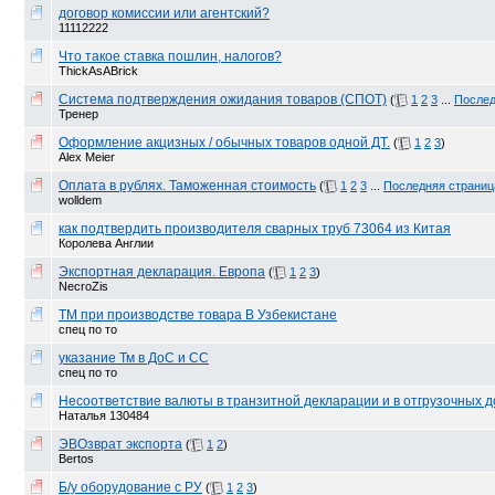
договор комиссии или агентский?
11112222
Что такое ставка пошлин, налогов?
ThickAsABrick
Система подтверждения ожидания товаров (СПОТ)
(
1
2
3
...
Послед
Тренер
Оформление акцизных / обычных товаров одной ДТ.
(
1
2
3
)
Alex Meier
Оплата в рублях. Таможенная стоимость
(
1
2
3
...
Последняя страниц
wolldem
как подтвердить производителя сварных труб 73064 из Китая
Королева Англии
Экспортная декларация. Европа
(
1
2
3
)
NecroZis
ТМ при производстве товара В Узбекистане
спец по то
указание Тм в ДоС и СС
спец по то
Несоответствие валюты в транзитной декларации и в отгрузочных 
Наталья 130484
ЭВОзврат экспорта
(
1
2
)
Bertos
Б/у оборудование с РУ
(
1
2
3
)