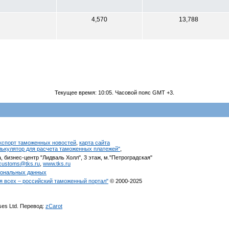
4,570
13,788
Текущее время:
10:05
. Часовой пояс GMT +3.
кспорт таможенных новостей
,
карта сайта
алькулятор для расчета таможенных платежей"
,
, бизнес-центр "Лидваль Холл", 3 этаж, м."Петроградская"
customs@tks.ru
,
www.tks.ru
сональных данных
я всех – российский таможенный портал"
© 2000-2025
ises Ltd. Перевод:
zCarot