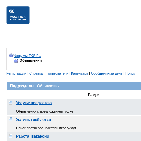
Форумы TKS.RU
Объявления
Регистрация
|
Справка
|
Пользователи
|
Календарь
|
Сообщения за день
|
Поиск
Подразделы
: Объявления
Раздел
Услуги: предлагаю
Объявления с предложением услуг
Услуги: требуются
Поиск партнеров, поставщиков услуг
Работа: вакансии