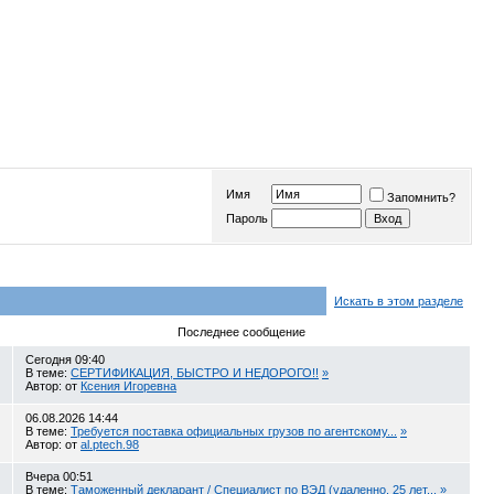
Имя
Запомнить?
Пароль
Искать в этом разделе
Последнее сообщение
Сегодня
09:40
В теме:
СЕРТИФИКАЦИЯ, БЫСТРО И НЕДОРОГО!!
»
Автор: от
Ксения Игоревна
06.08.2026
14:44
В теме:
Требуется поставка официальных грузов по агентскому...
»
Автор: от
al.ptech.98
Вчера
00:51
В теме:
Таможенный декларант / Специалист по ВЭД (удаленно, 25 лет...
»