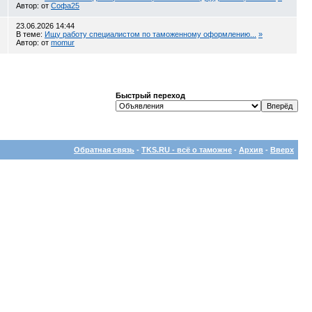
Автор: от
Софа25
23.06.2026
14:44
В теме:
Ищу работу специалистом по таможенному оформлению...
»
Автор: от
momur
Быстрый переход
Обратная связь
-
TKS.RU - всё о таможне
-
Архив
-
Вверх