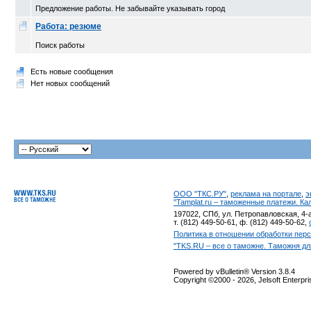
Предложение работы. Не забывайте указывать город
Работа: резюме
Поиск работы
Есть новые сообщения
Нет новых сообщений
ООО "ТКС.РУ"
,
реклама на портале
,
э
"Tamplat.ru – таможенные платежи. К
197022, СПб, ул. Петропавловская, 4-а
т. (812) 449-50-61, ф. (812) 449-50-62,
Политика в отношении обработки пер
"TKS.RU – все о таможне. Таможня дл
Powered by vBulletin® Version 3.8.4
Copyright ©2000 - 2026, Jelsoft Enterpr