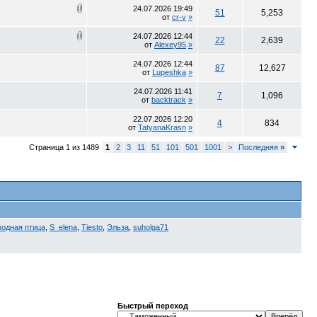
24.07.2026
19:49
51
5,253
от
cr-v
»
24.07.2026
12:44
22
2,639
от
Alexey95
»
24.07.2026
12:44
87
12,627
от
Lupeshka
»
24.07.2026
11:41
7
1,096
от
backtrack
»
22.07.2026
12:20
4
834
от
TatyanaKrasn
»
Страница 1 из 1489
1
2
3
11
51
101
501
1001
>
Последняя
»
водная птица
,
S_elena
,
Tiesto
,
Эльза
,
suholga71
Быстрый переход