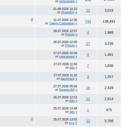
от
пенсионер
»
01.08.2026
10:10
22
3,019
от
ИгорьЮ+
»
31.07.2026
12:35
744
138,491
от
Тимур Сергеевич
»
28.07.2026
12:57
4
1,988
от
Prinzip
»
28.07.2026
12:55
27
3,236
от
Prinzip
»
27.07.2026
15:09
4
1,481
от
пенсионер
»
27.07.2026
11:50
7
1,636
от
ddu
»
27.07.2026
11:32
3
1,357
от
backtrack
»
27.07.2026
05:06
16
2,428
от
Брокер-ВЛ
»
26.07.2026
12:12
21
2,914
от
ddu
»
25.07.2026
14:48
1
975
от
ddu
»
25.07.2026
13:02
12
5,768
от
cr-v
»