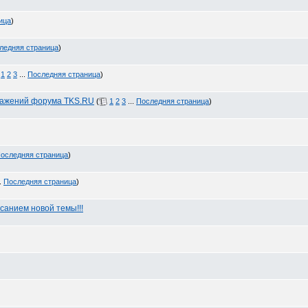
ица
)
ледняя страница
)
1
2
3
...
Последняя страница
)
ражений форума TKS.RU
(
1
2
3
...
Последняя страница
)
оследняя страница
)
.
Последняя страница
)
санием новой темы!!!