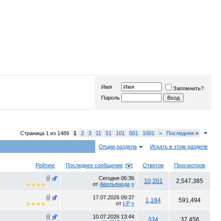
Имя
Запомнить?
Пароль
Страница 1 из 1489
1
2
3
11
51
101
501
1001
>
Последняя
»
Опции раздела
Искать в этом разделе
Рейтинг
Последнее сообщение
Ответов
Просмотров
Сегодня
06:36
10,201
2,547,385
от
Авельянеда
»
17.07.2026
09:37
1,184
591,494
от
I-P
»
10.07.2026
13:44
334
37,456