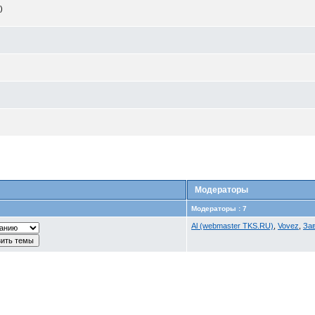
)
Модераторы
Модераторы : 7
Al (webmaster TKS.RU)
,
Vovez
,
За