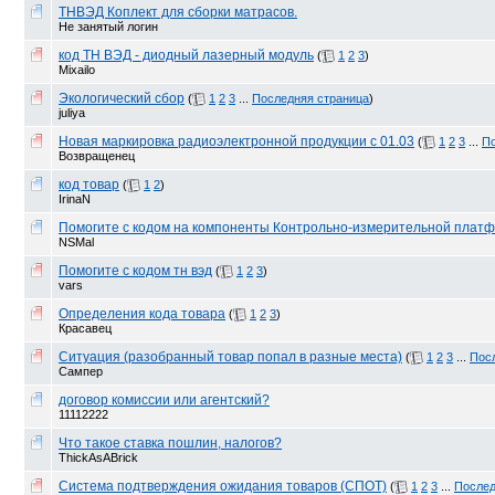
ТНВЭД Коплект для сборки матрасов.
Не занятый логин
код ТН ВЭД - диодный лазерный модуль
(
1
2
3
)
Mixailo
Экологический сбор
(
1
2
3
...
Последняя страница
)
juliya
Новая маркировка радиоэлектронной продукции с 01.03
(
1
2
3
...
По
Возвращенец
код товар
(
1
2
)
IrinaN
Помогите с кодом на компоненты Контрольно-измерительной плат
NSMal
Помогите с кодом тн вэд
(
1
2
3
)
vars
Определения кода товара
(
1
2
3
)
Красавец
Ситуация (разобранный товар попал в разные места)
(
1
2
3
...
Пос
Сампер
договор комиссии или агентский?
11112222
Что такое ставка пошлин, налогов?
ThickAsABrick
Система подтверждения ожидания товаров (СПОТ)
(
1
2
3
...
Послед