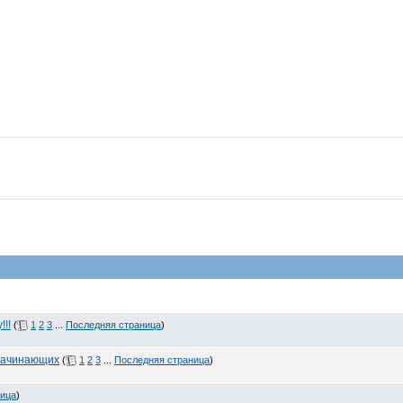
!!
(
1
2
3
...
Последняя страница
)
 начинающих
(
1
2
3
...
Последняя страница
)
ница
)