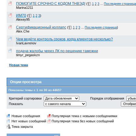
ПОМОГИТЕ СРОЧНО С КОДОМ ТНВЭД!
(
1
2
3
...
Последняя страница
Marina1211
ИМ70
(
1
2
3
)
Alexey95
Сертификационный коллапс
(
1
2
3
...
Последняя страница
)
Alex.Che
Чем ведёте контроль сроков, когда клиентов несколько?
IvanLavrenov
подача жалобы через ЛК по решению таможни
timyr_pegaskzn
Новая тема
Опции просмотра
Показаны темы с 1 по 30 из 44657
Критерий сортировки
Порядок отображения
Показать
Новые сообщения
Популярная тема с новыми сообщениями
Нет новых сообщений
Популярная тема без новых сообщений
Тема закрыта