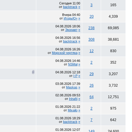
Сегодня
11:00
3
165
от
backtrack
»
Вчера
04:40
20
4,339
от
ИгорьЮ+
»
04.08.2026
18:06
238
69,085
от
Эконавт
»
04.08.2026
16:56
308
38,681
от
backtrack
»
04.08.2026
16:26
12
830
от
Морской чертяка
»
04.08.2026
14:46
2
352
от
NSMal
»
04.08.2026
12:18
29
3,207
от
I-P
»
03.08.2026
17:39
26
3,732
от
Maskas
»
02.08.2026
09:53
64
12,751
от
IrinaN
»
01.08.2026
21:22
2
975
от
Mixailo
»
01.08.2026
18:29
7
642
от
backtrack
»
01.08.2026
12:07
149
24,600