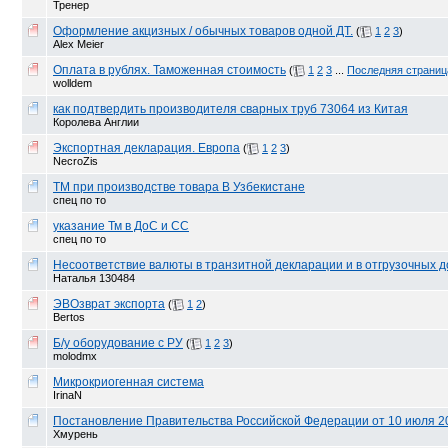
Тренер
Оформление акцизных / обычных товаров одной ДТ.
(
1
2
3
)
Alex Meier
Оплата в рублях. Таможенная стоимость
(
1
2
3
...
Последняя страниц
wolldem
как подтвердить производителя сварных труб 73064 из Китая
Королева Англии
Экспортная декларация. Европа
(
1
2
3
)
NecroZis
ТМ при производстве товара В Узбекистане
спец по то
указание Тм в ДоС и СС
спец по то
Несоответствие валюты в транзитной декларации и в отгрузочных 
Наталья 130484
ЭВОзврат экспорта
(
1
2
)
Bertos
Б/у оборудование с РУ
(
1
2
3
)
molodmx
Микрокриогенная система
IrinaN
Постановление Правительства Российской Федерации от 10 июля 20
Хмурень