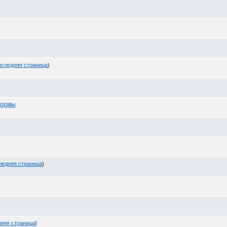
следняя страница
)
формы
ледняя страница
)
няя страница
)