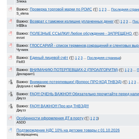
Злюка
Важно:
Проверка торговой марки по РОИС
(
1
2
3
...
Последняя стран
S_elena
Важно:
Возврат с таможни излишне уплаченных денег
(
1
2
3
...
Пос
Iri$$ka
Важно:
ПОЛЕЗНЫЕ ССЫЛКИ! Любое обсуждение - ЗАПРЕЩЕНО.
(
evsei
Важно:
ГЛОССАРИЙ - список терминов,сокращений и сленговых вы
Чучмек
Важно:
Единый лицевой счёт
(
1
2
3
...
Последняя страница
)
Flo83
Важно:
ВНИМАНИЮ ПОТЕРПЕВШИХ-2 (ПРОАЛГОРИТМ)
(
1
2
3
...
П
Декларант1
Важно:
Вниманию потерпевших! (Вопрос ПРО КОД ТНВЭД)
(
1
2
3
..
Дедушка с кайлом
Важно:
FAQ!!! ОЧЕНЬ ВАЖНО!!! Обязательно прочитайте перед напи
Джузз
Важно:
FAQ!!! ВАЖНО!!! Про код ТНВЭД!!!
Джузз
Особенности оформления ДТ в порту
(
1
2
3
)
ASDD
Подтверждение НДС 10% на детские товары с 01.10.2026
Возвращенец