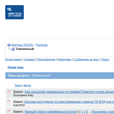
Форумы TKS.RU
/
Разделы
Таможенный
Регистрация
|
Справка
|
Пользователи
|
Календарь
|
Сообщения за день
|
Поиск
Новая тема
Темы раздела
: Таможенный
Тема
|
Автор
Важно:
Уже заполняю декларацию по-новому! Помогите очень прошу!
Екатерина Katy
Важно:
Краткая инструкция по классификации товаров ТН ВЭД для
kain2010
Важно:
Черный список таможенных постов
(
1
2
3
...
Последняя стра