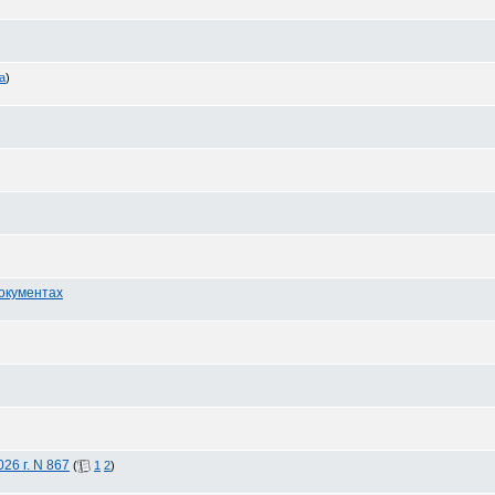
а
)
документах
26 г. N 867
(
1
2
)