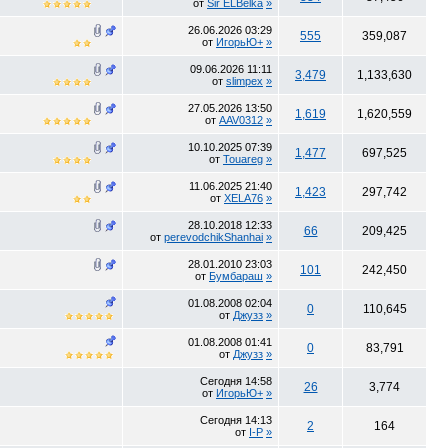
от
Sir ELBelka
»
26.06.2026
03:29
555
359,087
от
ИгорьЮ+
»
09.06.2026
11:11
3,479
1,133,630
от
slimpex
»
27.05.2026
13:50
1,619
1,620,559
от
AAV0312
»
10.10.2025
07:39
1,477
697,525
от
Touareg
»
11.06.2025
21:40
1,423
297,742
от
XELA76
»
28.10.2018
12:33
66
209,425
от
perevodchikShanhai
»
28.01.2010
23:03
101
242,450
от
Бумбараш
»
01.08.2008
02:04
0
110,645
от
Джузз
»
01.08.2008
01:41
0
83,791
от
Джузз
»
Сегодня
14:58
26
3,774
от
ИгорьЮ+
»
Сегодня
14:13
2
164
от
I-P
»