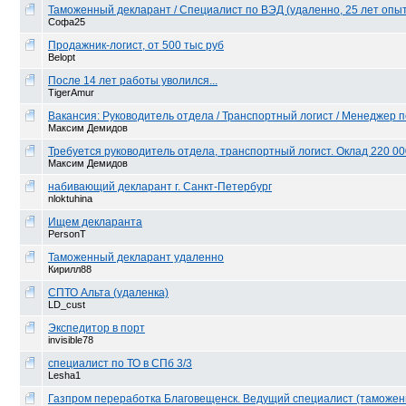
Таможенный декларант / Специалист по ВЭД (удаленно, 25 лет опы
Софа25
Продажник-логист, от 500 тыс руб
Belopt
После 14 лет работы уволился...
TigerAmur
Вакансия: Руководитель отдела / Транспортный логист / Менеджер п
Максим Демидов
Требуется руководитель отдела, транспортный логист. Оклад 220 000
Максим Демидов
набивающий декларант г. Санкт-Петербург
nloktuhina
Ищем декларанта
PersonT
Таможенный декларант удаленно
Кирилл88
СПТО Альта (удаленка)
LD_cust
Экспедитор в порт
invisible78
специалист по ТО в СПб 3/3
Lesha1
Газпром переработка Благовещенск. Ведущий специалист (таможе