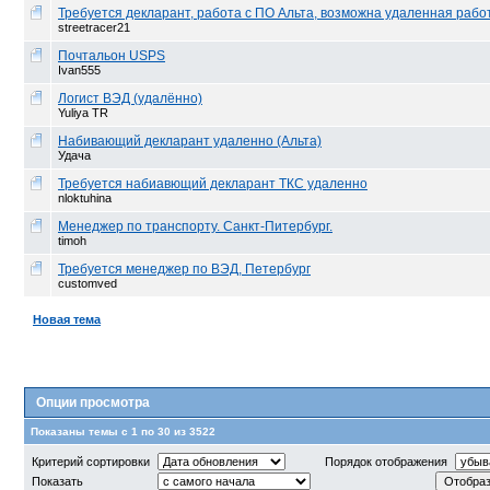
Требуется декларант, работа с ПО Альта, возможна удаленная рабо
streetracer21
Почтальон USPS
Ivan555
Логист ВЭД (удалённо)
Yuliya TR
Набивающий декларант удаленно (Альта)
Удача
Требуется набиавющий декларант ТКС удаленно
nloktuhina
Менеджер по транспорту. Санкт-Питербург.
timoh
Требуется менеджер по ВЭД, Петербург
customved
Новая тема
Опции просмотра
Показаны темы с 1 по 30 из 3522
Критерий сортировки
Порядок отображения
Показать