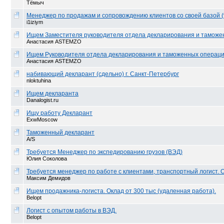
Тёмыч
Менеджер по продажам и сопровождению клиентов со своей базой (
i1iziym
Ищем Заместителя руководителя отдела декларирования и тамож
Анастасия ASTEMZO
Ищем Руководителя отдела декларирования и таможенных операц
Анастасия ASTEMZO
набивающий декларант (сдельно) г. Санкт-Петербург
nloktuhina
Ищем декларанта
Danalogist.ru
Ищу работу Декларант
ExwMoscow
Таможенный декларант
A/S
Требуется Менеджер по экспедированию грузов (ВЭД)
Юлия Соколова
Требуется менеджер по работе с клиентами, транспортный логист. О
Максим Демидов
Ищем продажника-логиста. Оклад от 300 тыс (удаленная работа).
Belopt
Логист с опытом работы в ВЭД.
Belopt