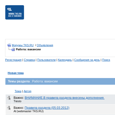
Форумы TKS.RU
/
Объявления
Работа: вакансии
Регистрация
|
Справка
|
Пользователи
|
Календарь
|
Сообщения за день
|
Поиск
Новая тема
Темы раздела
: Работа: вакансии
Тема
|
Автор
Важно:
ВНИМАНИЕ.В правила раздела внесены дополнения.
Tiesto
Важно:
Правила раздела (05.03.2012)
Al (webmaster TKS.RU)