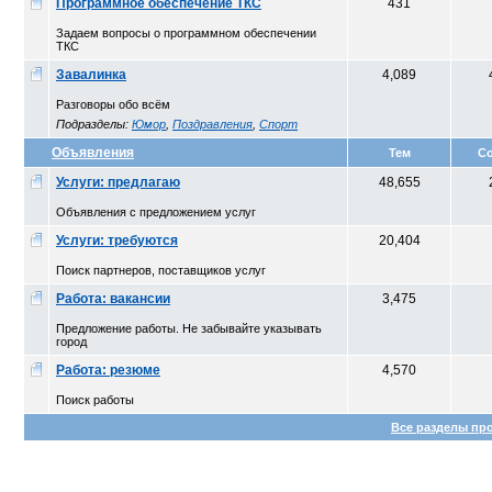
Программное обеспечение ТКС
431
Задаем вопросы о программном обеспечении
ТКС
Завалинка
4,089
Разговоры обо всём
Подразделы:
Юмор
,
Поздравления
,
Спорт
Объявления
Тем
С
Услуги: предлагаю
48,655
Объявления с предложением услуг
Услуги: требуются
20,404
Поиск партнеров, поставщиков услуг
Работа: вакансии
3,475
Предложение работы. Не забывайте указывать
город
Работа: резюме
4,570
Поиск работы
Все разделы пр