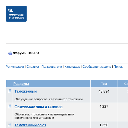
Форумы TKS.RU
Регистрация
|
Справка
|
Пользователи
|
Календарь
|
Сообщения за день
|
Поиск
Разделы
Тем
С
Таможенный
43,894
Обсуждение вопросов, связанных с таможней
Физические лица и таможня
4,227
Обо всем, что касается взаимодействия
физических лиц и таможни
Таможенный союз
1,350