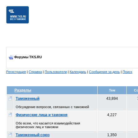
Форумы TKS.RU
Регистрация
|
Справка
|
Пользователи
|
Календарь
|
Сообщения за день
|
Поиск
Разделы
Тем
С
Таможенный
43,894
Обсуждение вопросов, связанных с таможней
Физические лица и таможня
4,227
Обо всем, что касается взаимодействия
физических лиц и таможни
Таможенный союз
1,350