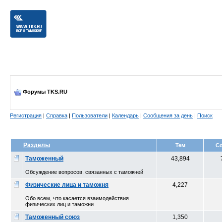
Форумы TKS.RU
Регистрация
|
Справка
|
Пользователи
|
Календарь
|
Сообщения за день
|
Поиск
Разделы
Тем
С
Таможенный
43,894
Обсуждение вопросов, связанных с таможней
Физические лица и таможня
4,227
Обо всем, что касается взаимодействия
физических лиц и таможни
Таможенный союз
1,350