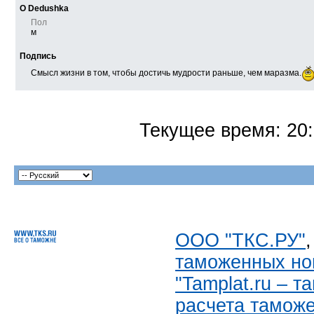
О Dedushka
Пол
м
Подпись
Смысл жизни в том, чтобы достичь мудрости раньше, чем маразма.
Текущее время:
20
ООО "ТКС.РУ"
таможенных но
"Tamplat.ru – 
расчета тамож