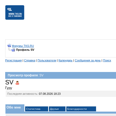
Форумы TKS.RU
Профиль SV
Регистрация
|
Справка
|
Пользователи
|
Календарь
|
Сообщения за день
|
Поиск
Просмотр профиля
: SV
SV
Гуру
Последняя активность:
07.08.2026
18:23
Обо мне
Статистика
Друзья
Благодарности