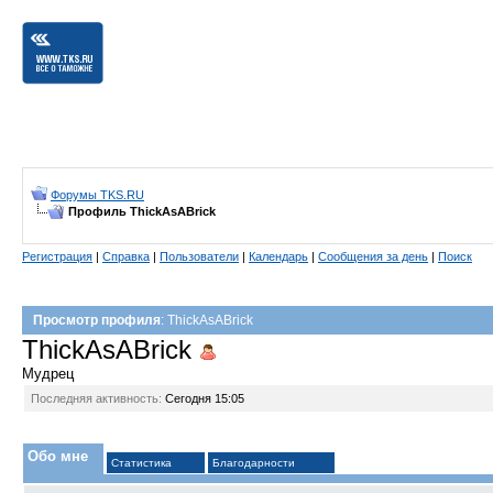
Форумы TKS.RU
Профиль ThickAsABrick
Регистрация
|
Справка
|
Пользователи
|
Календарь
|
Сообщения за день
|
Поиск
Просмотр профиля
: ThickAsABrick
ThickAsABrick
Мудрец
Последняя активность:
Сегодня
15:05
Обо мне
Статистика
Благодарности