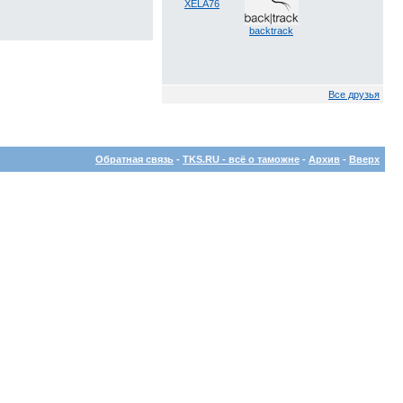
XELA76
backtrack
Все друзья
Обратная связь
-
TKS.RU - всё о таможне
-
Архив
-
Вверх