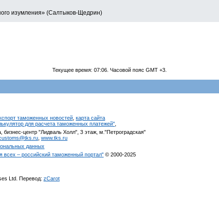
нного изумления» (Салтыков-Щедрин)
Текущее время:
07:06
. Часовой пояс GMT +3.
кспорт таможенных новостей
,
карта сайта
алькулятор для расчета таможенных платежей"
,
, бизнес-центр "Лидваль Холл", 3 этаж, м."Петроградская"
customs@tks.ru
,
www.tks.ru
сональных данных
я всех – российский таможенный портал"
© 2000-2025
ises Ltd. Перевод:
zCarot