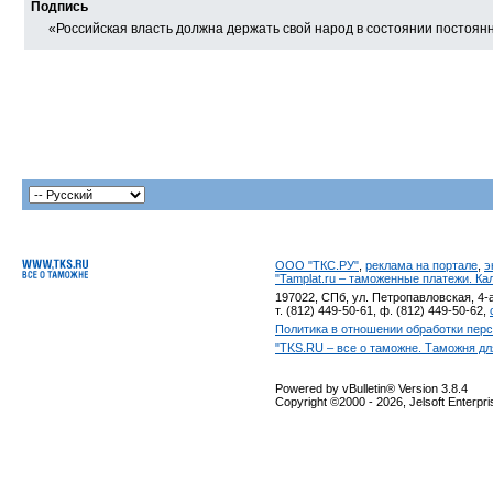
Подпись
«Российская власть должна держать свой народ в состоянии постоя
ООО "ТКС.РУ"
,
реклама на портале
,
э
"Tamplat.ru – таможенные платежи. К
197022, СПб, ул. Петропавловская, 4-а
т. (812) 449-50-61, ф. (812) 449-50-62,
Политика в отношении обработки пер
"TKS.RU – все о таможне. Таможня дл
Powered by vBulletin® Version 3.8.4
Copyright ©2000 - 2026, Jelsoft Enterpr