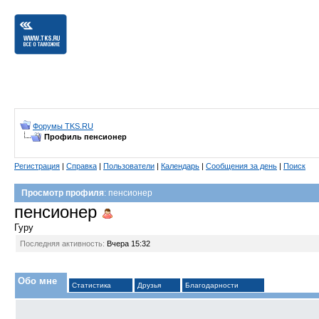
Форумы TKS.RU
Профиль пенсионер
Регистрация
|
Справка
|
Пользователи
|
Календарь
|
Сообщения за день
|
Поиск
Просмотр профиля
: пенсионер
пенсионер
Гуру
Последняя активность:
Вчера
15:32
Обо мне
Статистика
Друзья
Благодарности