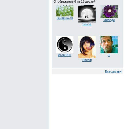
Отображение 6 из 18 друзей
Svetlana-Vl
Миледи
Эльза
ИгорьЮ+
III
Sireniti
Все друзья