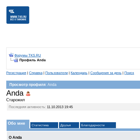
Форумы TKS.RU
Профиль Anda
Регистрация
|
Справка
|
Пользователи
|
Календарь
|
Сообщения за день
|
Поиск
Просмотр профиля
: Anda
Anda
Старожил
Последняя активность:
11.10.2013
19:45
Обо мне
Статистика
Друзья
Благодарности
О Anda