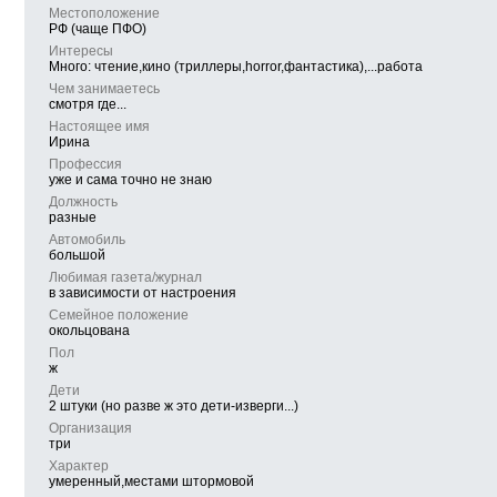
Местоположение
РФ (чаще ПФО)
Интересы
Много: чтение,кино (триллеры,horror,фантастика),...работа
Чем занимаетесь
смотря где...
Настоящее имя
Ирина
Профессия
уже и сама точно не знаю
Должность
разные
Автомобиль
большой
Любимая газета/журнал
в зависимости от настроения
Семейное положение
окольцована
Пол
ж
Дети
2 штуки (но разве ж это дети-изверги...)
Организация
три
Характер
умеренный,местами штормовой