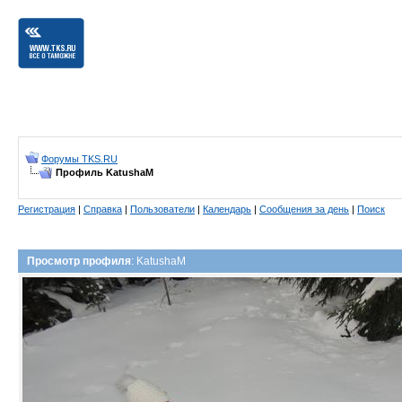
Форумы TKS.RU
Профиль KatushaM
Регистрация
|
Справка
|
Пользователи
|
Календарь
|
Сообщения за день
|
Поиск
Просмотр профиля
: KatushaM