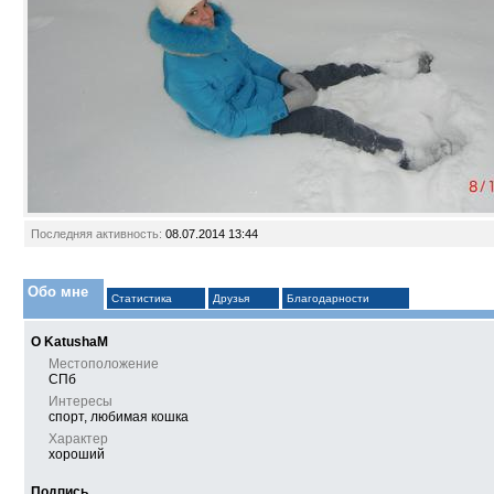
Последняя активность:
08.07.2014
13:44
Обо мне
Статистика
Друзья
Благодарности
О KatushaM
Местоположение
СПб
Интересы
спорт, любимая кошка
Характер
хороший
Подпись