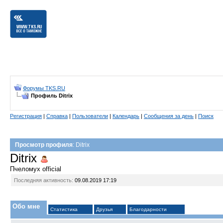
Форумы TKS.RU
Профиль Ditrix
Регистрация
|
Справка
|
Пользователи
|
Календарь
|
Сообщения за день
|
Поиск
Просмотр профиля
: Ditrix
Ditrix
Пчеломух official
Последняя активность:
09.08.2019
17:19
Обо мне
Статистика
Друзья
Благодарности