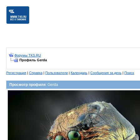
Форумы TKS.RU
Профиль Gerda
Регистрация
|
Справка
|
Пользователи
|
Календарь
|
Сообщения за день
|
Поиск
Просмотр профиля
: Gerda