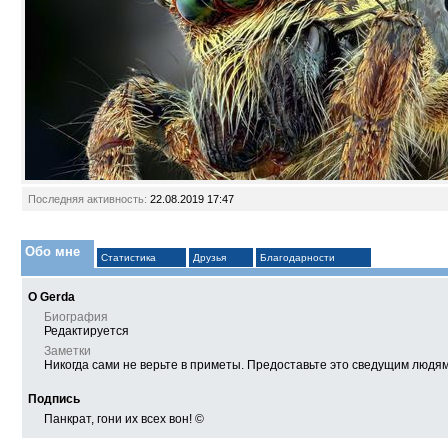
Последняя активность:
22.08.2019
17:47
Обо мне
Статистика
Друзья
Благодарности
О Gerda
Биография
Редактируется
Заметки
Никогда сами не верьте в приметы. Предоставьте это сведущим людя
Подпись
Панкрат, гони их всех вон! ©