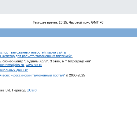
Текущее время:
13:15
. Часовой пояс GMT +3.
кспорт таможенных новостей
,
карта сайта
алькулятор для расчета таможенных платежей"
,
, бизнес-центр "Лидваль Холл", 3 этаж, м."Петроградская"
customs@tks.ru
,
www.tks.ru
сональных данных
я всех – российский таможенный портал"
© 2000-2025
ises Ltd. Перевод:
zCarot