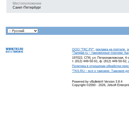
Местоположение
Санкт-Петербург
ООО "ТКС.РУ"
,
реклама на портале
,
э
"Tamplat.ru – таможенные платежи. К
197022, СПб, ул. Петропавловская, 4-а
т. (812) 449-50-61, ф. (812) 449-50-62,
Политика в отношении обработки пер
"TKS.RU – все о таможне. Таможня дл
Powered by vBulletin® Version 3.8.4
Copyright ©2000 - 2026, Jelsoft Enterpr