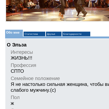
Обо мне
Статистика
Друзья
Благодарности
О Эльза
Интересы
ЖИЗНЬ!!!
Профессия
СПТО
Семейное положение
Я не настолько сильная женщина, чтобы в
слабого мужчину.(с)
Пол
ж