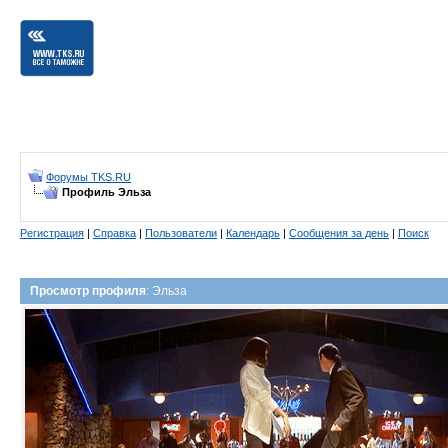
Форумы TKS.RU
Профиль Эльза
Регистрация
|
Справка
|
Пользователи
|
Календарь
|
Сообщения за день
|
Поиск
Просмотр профиля
: Эльза