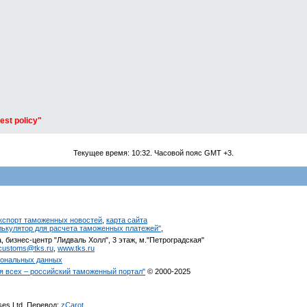
est policy"
Текущее время:
10:32
. Часовой пояс GMT +3.
кспорт таможенных новостей
,
карта сайта
алькулятор для расчета таможенных платежей"
,
, бизнес-центр "Лидваль Холл", 3 этаж, м."Петроградская"
customs@tks.ru
,
www.tks.ru
сональных данных
я всех – российский таможенный портал"
© 2000-2025
ises Ltd. Перевод:
zCarot