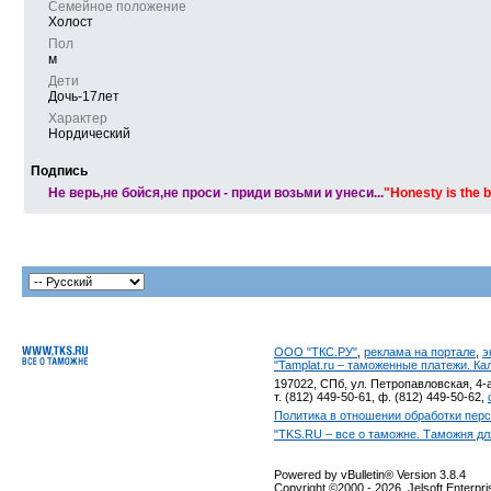
Семейное положение
Холост
Пол
м
Дети
Дочь-17лет
Характер
Нордический
Подпись
Не верь,не бойся,не проси - приди возьми и унеси...
"Honesty is the b
ООО "ТКС.РУ"
,
реклама на портале
,
э
"Tamplat.ru – таможенные платежи. К
197022, СПб, ул. Петропавловская, 4-а
т. (812) 449-50-61, ф. (812) 449-50-62,
Политика в отношении обработки пер
"TKS.RU – все о таможне. Таможня дл
Powered by vBulletin® Version 3.8.4
Copyright ©2000 - 2026, Jelsoft Enterpr