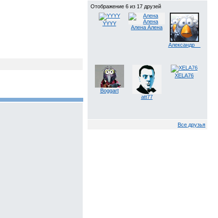
Отображение 6 из 17 друзей
YYYY
Алена Алена
Александр__
XELA76
Boggart
att77
Все друзья