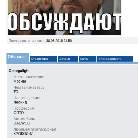
Последняя активность:
30.06.2018
11:50
Обо мне
Статистика
Друзья
Связь
Благодарности
О megalight
Местоположение
Москва
Чем занимаетесь
ТО
Настоящее имя
Леонид
Профессия
СПТО
Автомобиль
DAEWOО
Любимая газета/журнал
КРОКОДИЛ