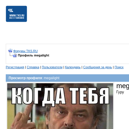
Форумы TKS.RU
Профиль megalight
Регистрация
|
Справка
|
Пользователи
|
Календарь
|
Сообщения за день
|
Поиск
Просмотр профиля
: megalight
meg
Гуру