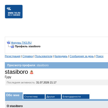
Форумы TKS.RU
Профиль stasiboro
Регистрация
|
Справка
|
Пользователи
|
Календарь
|
Сообщения за день
|
Поиск
Просмотр профиля
: stasiboro
stasiboro
Гуру
Последняя активность:
31.07.2026
21:17
Обо мне
Статистика
Друзья
Благодарности
О stasiboro