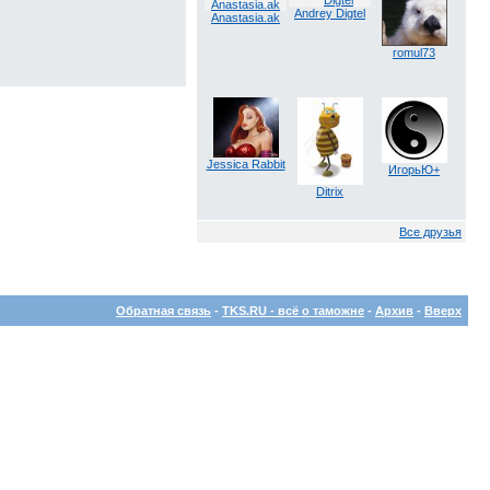
Andrey Digtel
Anastasia.ak
romul73
Jessica Rabbit
ИгорьЮ+
Ditrix
Все друзья
Обратная связь
-
TKS.RU - всё о таможне
-
Архив
-
Вверх