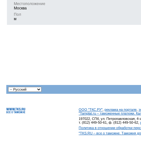
Местоположение
Москва
Пол
м
ООО "ТКС.РУ"
,
реклама на портале
,
э
"Tamplat.ru – таможенные платежи. К
197022, СПб, ул. Петропавловская, 4-а
т. (812) 449-50-61, ф. (812) 449-50-62,
Политика в отношении обработки пер
"TKS.RU – все о таможне. Таможня дл