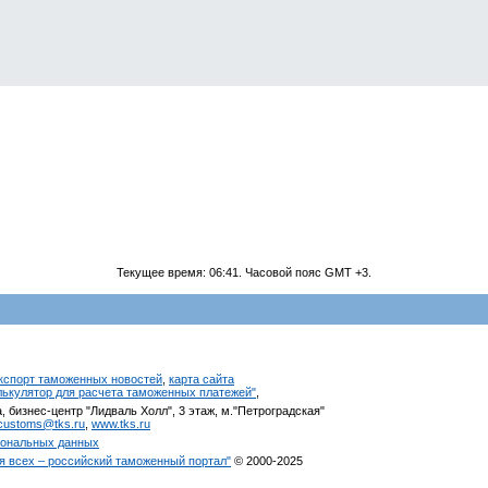
Текущее время:
06:41
. Часовой пояс GMT +3.
кспорт таможенных новостей
,
карта сайта
алькулятор для расчета таможенных платежей"
,
, бизнес-центр "Лидваль Холл", 3 этаж, м."Петроградская"
customs@tks.ru
,
www.tks.ru
сональных данных
я всех – российский таможенный портал"
© 2000-2025