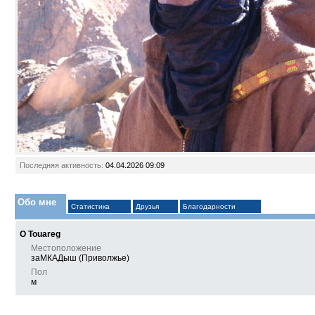
Последняя активность:
04.04.2026
09:09
Обо мне
Статистика
Друзья
Благодарности
О Touareg
Местоположение
заМКАДыш (Приволжье)
Пол
м