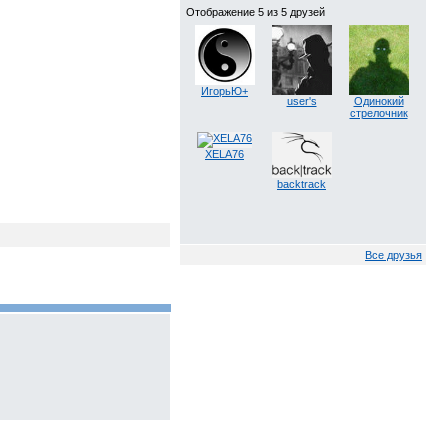
Отображение 5 из 5 друзей
ИгорьЮ+
user's
Одинокий
стрелочник
XELA76
backtrack
Все друзья