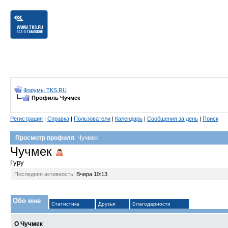
Форумы TKS.RU
Профиль Чучмек
Регистрация
|
Справка
|
Пользователи
|
Календарь
|
Сообщения за день
|
Поиск
Просмотр профиля
: Чучмек
Чучмек
Гуру
Последняя активность:
Вчера
10:13
Обо мне
Статистика
Друзья
Благодарности
О Чучмек