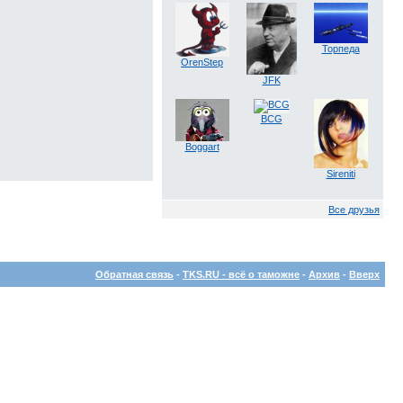
Торпеда
OrenStep
JFK
BCG
Boggart
Sireniti
Все друзья
Обратная связь
-
TKS.RU - всё о таможне
-
Архив
-
Вверх