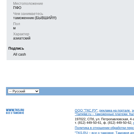
Местоположение
ПФО
Чем занимаетесь
таможенник (БЫВШИЙ!!!)
Пол
м
Характер
азиатский
Подпись
All cash
ООО "ТКС.РУ"
,
реклама на портале
,
э
"Tamplat.ru – таможенные платежи. К
197022, СПб, ул. Петропавловская, 4-а
т. (812) 449-50-61, ф. (812) 449-50-62,
Политика в отношении обработки пер
"TKS.RU – все о таможне. Таможня дл