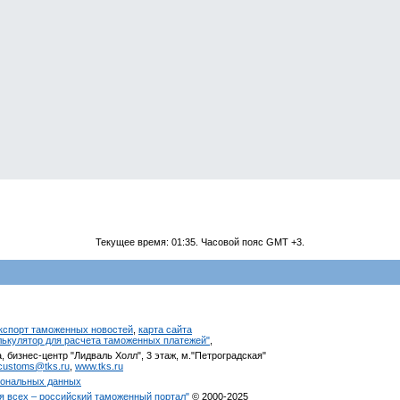
Текущее время:
01:35
. Часовой пояс GMT +3.
кспорт таможенных новостей
,
карта сайта
алькулятор для расчета таможенных платежей"
,
, бизнес-центр "Лидваль Холл", 3 этаж, м."Петроградская"
customs@tks.ru
,
www.tks.ru
сональных данных
я всех – российский таможенный портал"
© 2000-2025