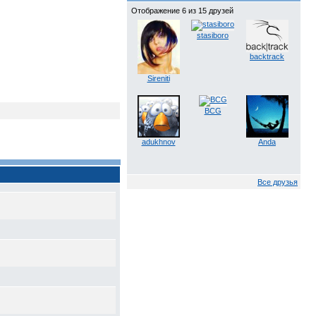
Отображение 6 из 15 друзей
stasiboro
backtrack
Sireniti
BCG
adukhnov
Anda
Все друзья