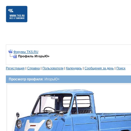
Форумы TKS.RU
Профиль ИгорьЮ+
Регистрация
|
Справка
|
Пользователи
|
Календарь
|
Сообщения за день
|
Поиск
Просмотр профиля
: ИгорьЮ+