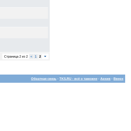
Страница 2 из 2
<
1
2
Обратная связь
-
TKS.RU - всё о таможне
-
Архив
-
Вверх