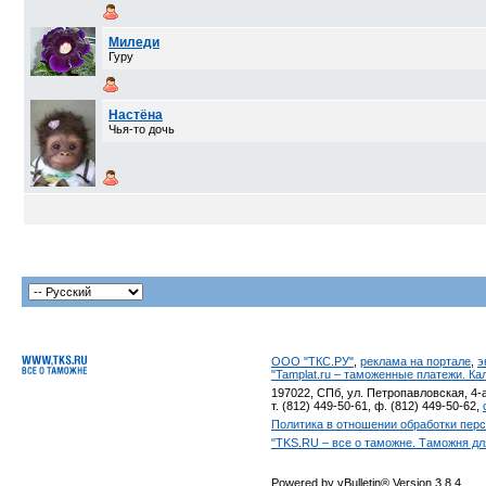
Миледи
Гуру
Настёна
Чья-то дочь
ООО "ТКС.РУ"
,
реклама на портале
,
э
"Tamplat.ru – таможенные платежи. К
197022, СПб, ул. Петропавловская, 4-а
т. (812) 449-50-61, ф. (812) 449-50-62,
Политика в отношении обработки пер
"TKS.RU – все о таможне. Таможня дл
Powered by vBulletin® Version 3.8.4