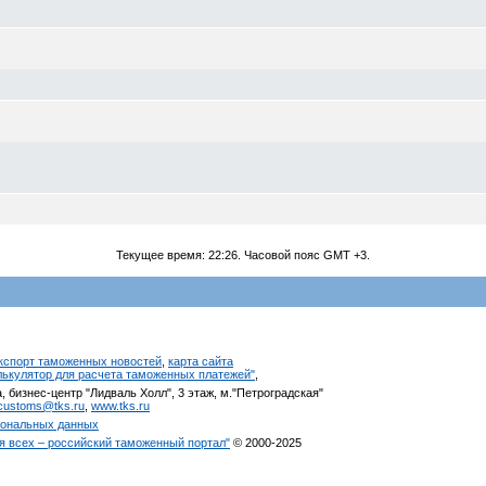
Текущее время:
22:26
. Часовой пояс GMT +3.
кспорт таможенных новостей
,
карта сайта
алькулятор для расчета таможенных платежей"
,
, бизнес-центр "Лидваль Холл", 3 этаж, м."Петроградская"
customs@tks.ru
,
www.tks.ru
сональных данных
я всех – российский таможенный портал"
© 2000-2025