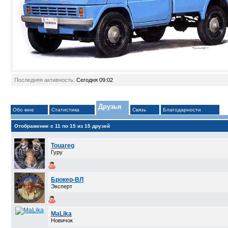
Последняя активность:
Сегодня
09:02
Друзья
Обо мне
Статистика
Связь
Благодарности
Отображение с 11 по 15 из 15 друзей
Touareg
Гуру
Брокер-ВЛ
Эксперт
МаLika
Новичок