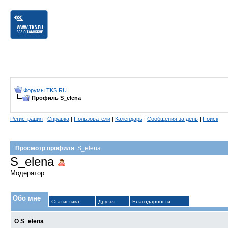
Форумы TKS.RU
Профиль S_elena
Регистрация
|
Справка
|
Пользователи
|
Календарь
|
Сообщения за день
|
Поиск
Просмотр профиля
: S_elena
S_elena
Модератор
Обо мне
Статистика
Друзья
Благодарности
О S_elena