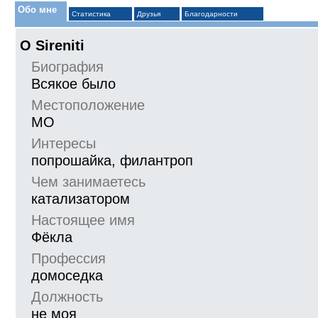
Обо мне
Статистика
Друзья
Благодарности
О Sireniti
Биография
Всякое было
Местоположение
МО
Интересы
попрошайка, филантроп
Чем занимаетесь
катализатором
Настоящее имя
Фёкла
Профессия
домоседка
Должность
не моя