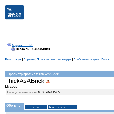
Форумы TKS.RU
Профиль ThickAsABrick
Регистрация
|
Справка
|
Пользователи
|
Календарь
|
Сообщения за день
|
Поиск
Просмотр профиля
: ThickAsABrick
ThickAsABrick
Мудрец
Последняя активность:
06.08.2026
15:05
Обо мне
Статистика
Благодарности