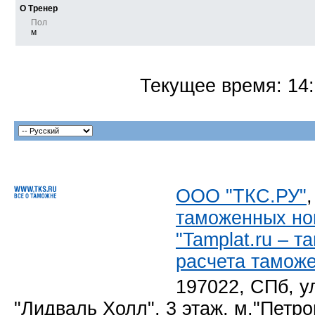
О Тренер
Пол
м
Текущее время:
14
ООО "ТКС.РУ"
таможенных но
"Tamplat.ru – 
расчета тамож
197022, СПб, у
"Лидваль Холл", 3 этаж, м."Петро