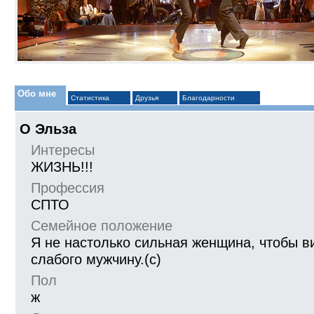
Обо мне
Статистика
Друзья
Благодарности
О Эльза
Интересы
ЖИЗНЬ!!!
Профессия
СПТО
Семейное положение
Я не настолько сильная женщина, чтобы в
слабого мужчину.(с)
Пол
ж