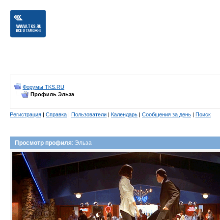
Форумы TKS.RU
Профиль Эльза
Регистрация
|
Справка
|
Пользователи
|
Календарь
|
Сообщения за день
|
Поиск
Просмотр профиля
: Эльза