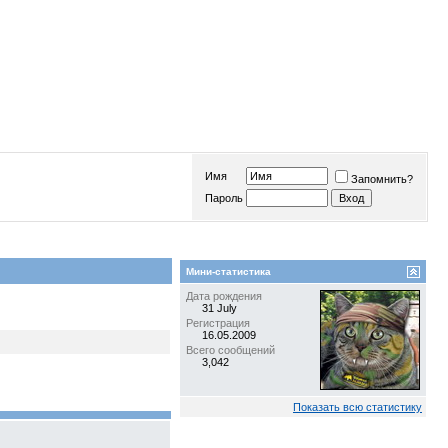
Имя
Запомнить?
Пароль
Мини-статистика
Дата рождения
31 July
Регистрация
16.05.2009
Всего сообщений
3,042
Показать всю статистику