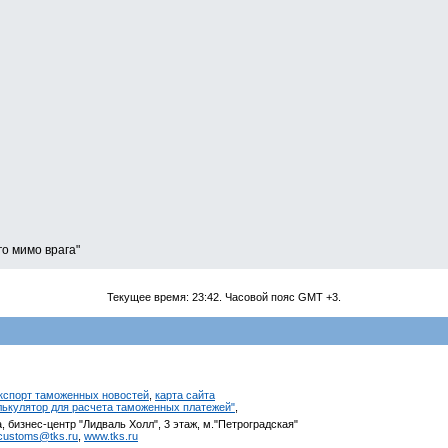
го мимо врага"
Текущее время:
23:42
. Часовой пояс GMT +3.
кспорт таможенных новостей
,
карта сайта
алькулятор для расчета таможенных платежей"
,
, бизнес-центр "Лидваль Холл", 3 этаж, м."Петроградская"
customs@tks.ru
,
www.tks.ru