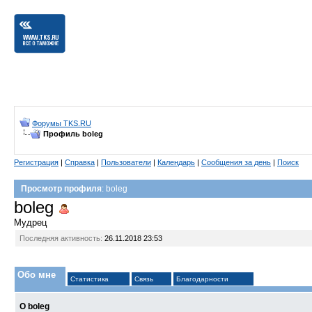
Форумы TKS.RU
Профиль boleg
Регистрация
|
Справка
|
Пользователи
|
Календарь
|
Сообщения за день
|
Поиск
Просмотр профиля
: boleg
boleg
Мудрец
Последняя активность:
26.11.2018
23:53
Обо мне
Статистика
Связь
Благодарности
О boleg