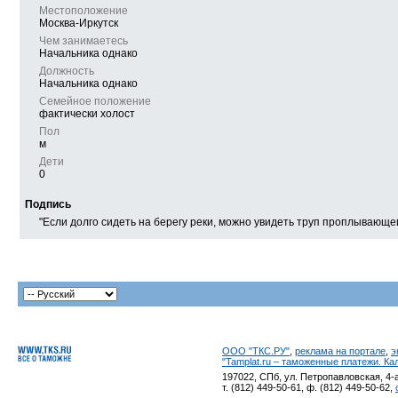
Местоположение
Москва-Иркутск
Чем занимаетесь
Начальника однако
Должность
Начальника однако
Семейное положение
фактически холост
Пол
м
Дети
0
Подпись
"Если долго сидеть на берегу реки, можно увидеть труп проплывающе
ООО "ТКС.РУ"
,
реклама на портале
,
э
"Tamplat.ru – таможенные платежи. К
197022, СПб, ул. Петропавловская, 4-а
т. (812) 449-50-61, ф. (812) 449-50-62,