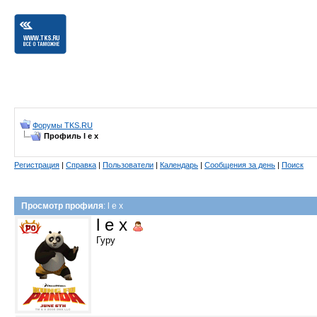
Форумы TKS.RU
Профиль l e x
Регистрация
|
Справка
|
Пользователи
|
Календарь
|
Сообщения за день
|
Поиск
Просмотр профиля
: l e x
l e x
Гуру