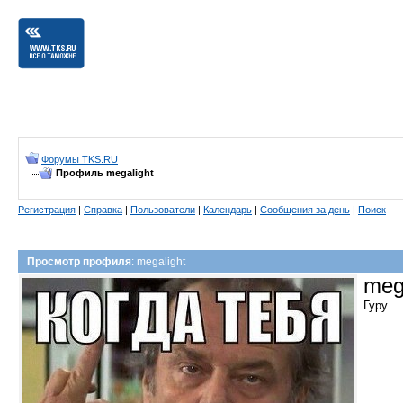
Форумы TKS.RU
Профиль megalight
Регистрация
|
Справка
|
Пользователи
|
Календарь
|
Сообщения за день
|
Поиск
Просмотр профиля
: megalight
meg
Гуру