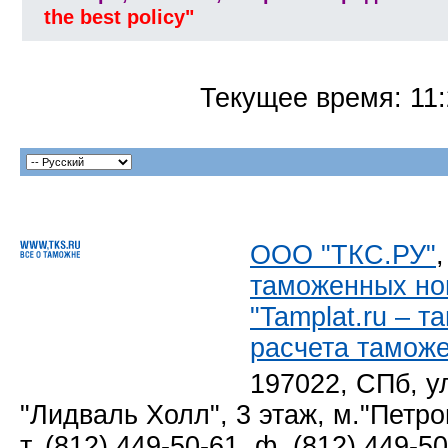
the best policy"
Текущее время:
11
ООО "ТКС.РУ"
таможенных но
"Tamplat.ru – 
расчета тамож
197022, СПб, у
"Лидваль Холл", 3 этаж, м."Петро
т. (812) 449-50-61, ф. (812) 449-5