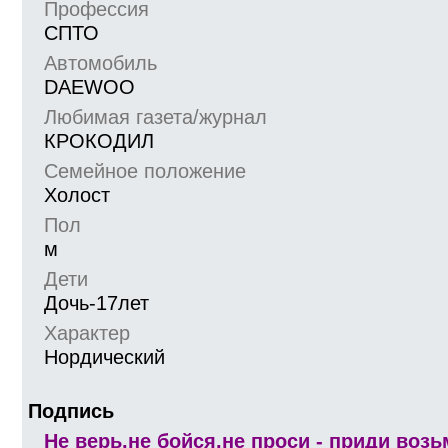
Профессия
СПТО
Автомобиль
DAEWOО
Любимая газета/журнал
КРОКОДИЛ
Семейное положение
Холост
Пол
м
Дети
Дочь-17лет
Характер
Нордический
Подпись
Не верь,не бойся,не проси - приди возьм