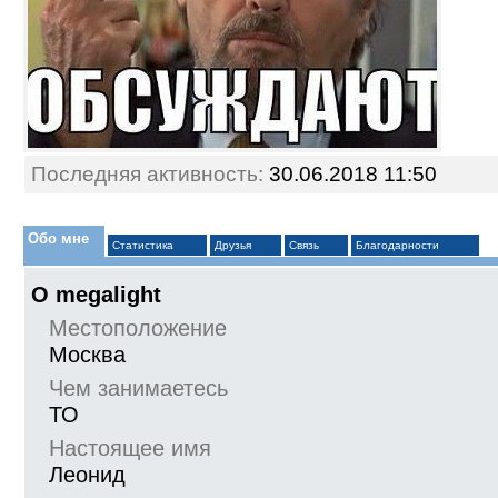
Последняя активность:
30.06.2018
11:50
Обо мне
Статистика
Друзья
Связь
Благодарности
О megalight
Местоположение
Москва
Чем занимаетесь
ТО
Настоящее имя
Леонид