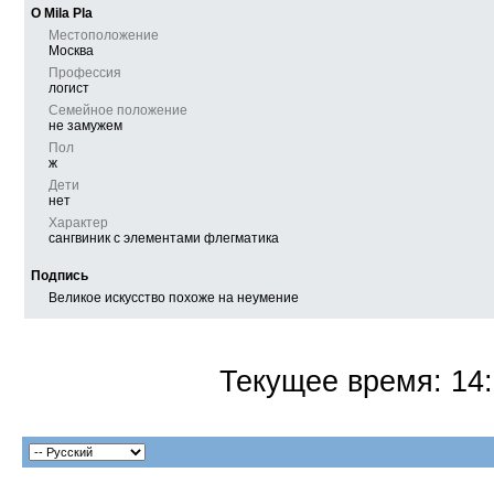
О Mila Pla
Местоположение
Москва
Профессия
логист
Семейное положение
не замужем
Пол
ж
Дети
нет
Характер
сангвиник с элементами флегматика
Подпись
Великое искусство похоже на неумение
Текущее время:
14