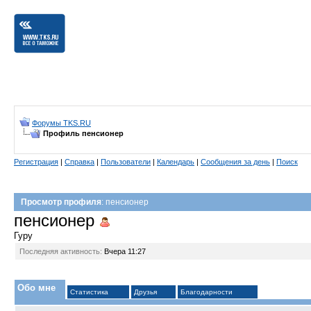
Форумы TKS.RU
Профиль пенсионер
Регистрация
|
Справка
|
Пользователи
|
Календарь
|
Сообщения за день
|
Поиск
Просмотр профиля
: пенсионер
пенсионер
Гуру
Последняя активность:
Вчера
11:27
Обо мне
Статистика
Друзья
Благодарности