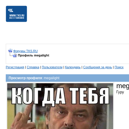
Форумы TKS.RU
Профиль megalight
Регистрация
|
Справка
|
Пользователи
|
Календарь
|
Сообщения за день
|
Поиск
Просмотр профиля
: megalight
meg
Гуру