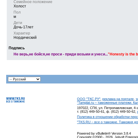
Семейное положение
Холост
Пол
м
Дети
Дочь-17лет
Характер
Нордический
Подпись
Не верь,не бойся,не проси - приди возьми и унеси...
"Honesty is the b
ООО "ТКС.РУ"
,
реклама на портале
,
э
"Tamplat.ru – таможенные платежи. К
197022, СПб, ул. Петропавловская, 4-а
т. (812) 449-50-61, ф. (812) 449-50-62,
Политика в отношении обработки пер
"TKS.RU – все о таможне. Таможня дл
Powered by vBulletin® Version 3.8.4
Copyright ©2000 - 2026, Jelsoft Enterpr