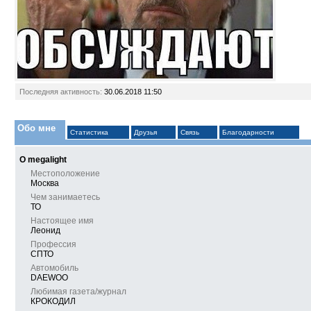
Последняя активность:
30.06.2018
11:50
Обо мне
Статистика
Друзья
Связь
Благодарности
О megalight
Местоположение
Москва
Чем занимаетесь
ТО
Настоящее имя
Леонид
Профессия
СПТО
Автомобиль
DAEWOО
Любимая газета/журнал
КРОКОДИЛ