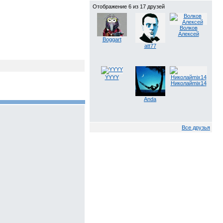
Отображение 6 из 17 друзей
Волков
Алексей
Boggart
att77
YYYY
Николайmix14
Anda
Все друзья