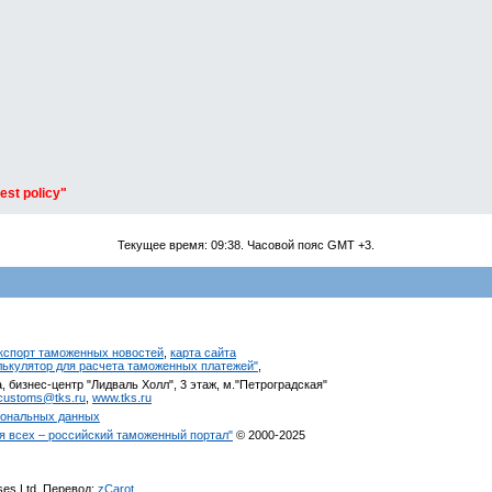
est policy"
Текущее время:
09:38
. Часовой пояс GMT +3.
кспорт таможенных новостей
,
карта сайта
алькулятор для расчета таможенных платежей"
,
, бизнес-центр "Лидваль Холл", 3 этаж, м."Петроградская"
customs@tks.ru
,
www.tks.ru
сональных данных
я всех – российский таможенный портал"
© 2000-2025
ises Ltd. Перевод:
zCarot