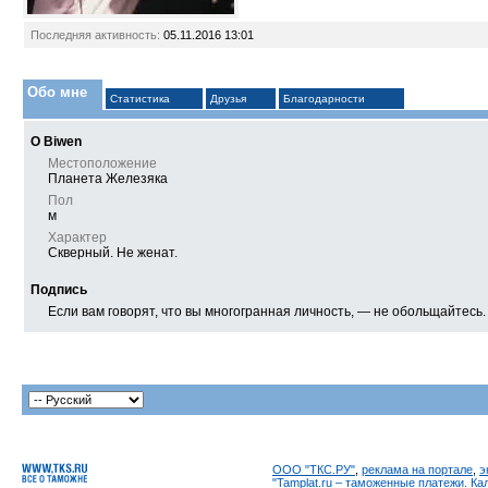
Последняя активность:
05.11.2016
13:01
Обо мне
Статистика
Друзья
Благодарности
О Biwen
Местоположение
Планета Железяка
Пол
м
Характер
Скверный. Не женат.
Подпись
Если вам говорят, что вы многогранная личность, — не обольщайтесь.
ООО "ТКС.РУ"
,
реклама на портале
,
э
"Tamplat.ru – таможенные платежи. К