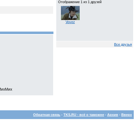
Отображение 1 из 1 друзей
Vovez
Все друзья
 МихМих
Обратная связь
-
TKS.RU - всё о таможне
-
Архив
-
Вверх